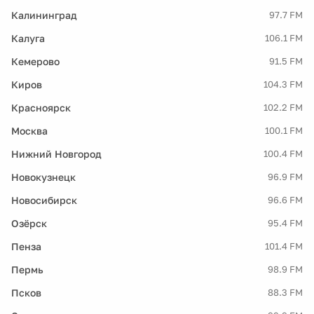
Калининград
97.7 FM
Калуга
106.1 FM
Кемерово
91.5 FM
Киров
104.3 FM
Красноярск
102.2 FM
Москва
100.1 FM
Нижний Новгород
100.4 FM
Новокузнецк
96.9 FM
Новосибирск
96.6 FM
Озёрск
95.4 FM
Пенза
101.4 FM
Пермь
98.9 FM
Псков
88.3 FM