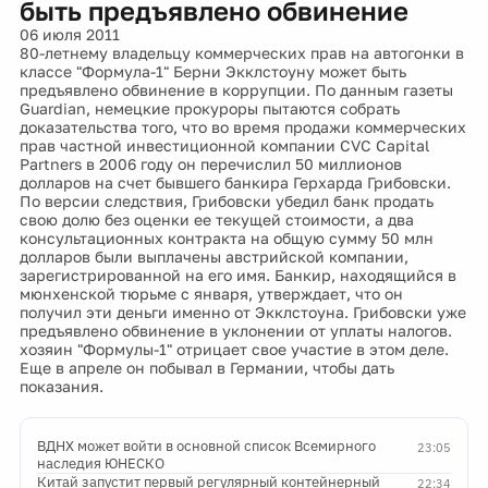
быть предъявлено обвинение
06 июля 2011
80-летнему владельцу коммерческих прав на автогонки в
классе "Формула-1" Берни Экклстоуну может быть
предъявлено обвинение в коррупции. По данным газеты
Guardian, немецкие прокуроры пытаются собрать
доказательства того, что во время продажи коммерческих
прав частной инвестиционной компании CVC Capital
Partners в 2006 году он перечислил 50 миллионов
долларов на счет бывшего банкира Герхарда Грибовски.
По версии следствия, Грибовски убедил банк продать
свою долю без оценки ее текущей стоимости, а два
консультационных контракта на общую сумму 50 млн
долларов были выплачены австрийской компании,
зарегистрированной на его имя. Банкир, находящийся в
мюнхенской тюрьме с января, утверждает, что он
получил эти деньги именно от Экклстоуна. Грибовски уже
предъявлено обвинение в уклонении от уплаты налогов.
хозяин "Формулы-1" отрицает свое участие в этом деле.
Еще в апреле он побывал в Германии, чтобы дать
показания.
ВДНХ может войти в основной список Всемирного
23:05
наследия ЮНЕСКО
Китай запустит первый регулярный контейнерный
22:34