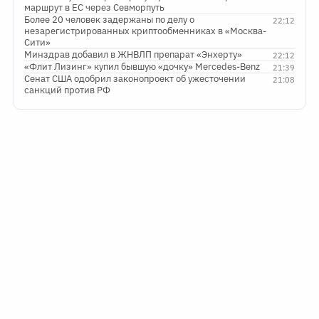
маршрут в ЕС через Севморпуть
Более 20 человек задержаны по делу о
22:12
незарегистрированных криптообменниках в «Москва-
Сити»
Минздрав добавил в ЖНВЛП препарат «Энхерту»
22:12
«Флит Лизинг» купил бывшую «дочку» Mercedes-Benz
21:39
Сенат США одобрил законопроект об ужесточении
21:08
санкций против РФ