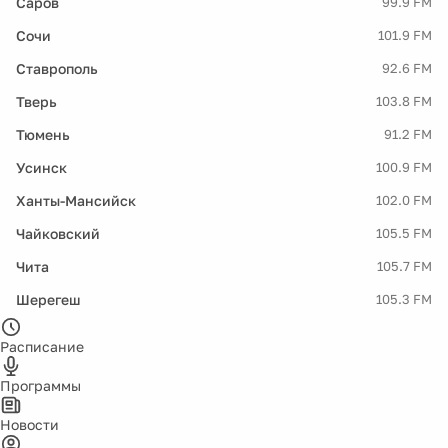
Саров
99.9 FM
Сочи
101.9 FM
Ставрополь
92.6 FM
Тверь
103.8 FM
Тюмень
91.2 FM
Усинск
100.9 FM
Ханты-Мансийск
102.0 FM
Чайковский
105.5 FM
Чита
105.7 FM
Шерегеш
105.3 FM
Расписание
Программы
Новости