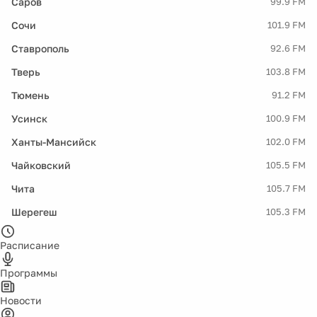
Саров
99.9 FM
Сочи
101.9 FM
Ставрополь
92.6 FM
Тверь
103.8 FM
Тюмень
91.2 FM
Усинск
100.9 FM
Ханты-Мансийск
102.0 FM
Чайковский
105.5 FM
Чита
105.7 FM
Шерегеш
105.3 FM
Расписание
Программы
Новости