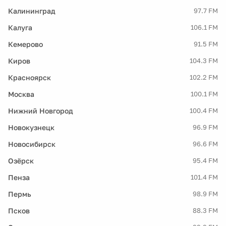
Калининград
97.7 FM
Калуга
106.1 FM
Кемерово
91.5 FM
Киров
104.3 FM
Красноярск
102.2 FM
Москва
100.1 FM
Нижний Новгород
100.4 FM
Новокузнецк
96.9 FM
Новосибирск
96.6 FM
Озёрск
95.4 FM
Пенза
101.4 FM
Пермь
98.9 FM
Псков
88.3 FM