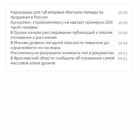
Карандаши для губ впервые обогнали помады по
10:38
продажам в России
Хуснуллин: стройкомплексу не хватает примерно 200
10:38
тысяч человек
В Грузии начали расследование публикаций о плохом
10:04
отношении к россиянам
В Москве уровень погодной опасности повысили до
10:04
«оранжевого» из-за жары
Россиянину не разрешили изменить пол в документах
09:51
В Ярославской области сообщили об отражении самой
09:51
массовой атаки дронов