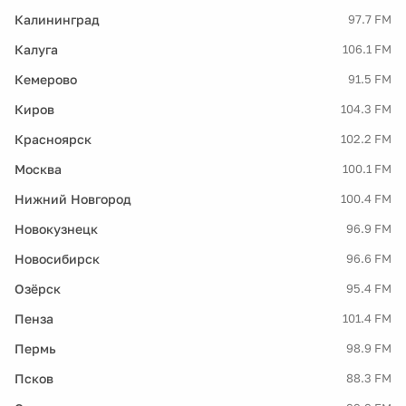
Калининград
97.7 FM
Калуга
106.1 FM
Кемерово
91.5 FM
Киров
104.3 FM
Красноярск
102.2 FM
Москва
100.1 FM
Нижний Новгород
100.4 FM
Новокузнецк
96.9 FM
Новосибирск
96.6 FM
Озёрск
95.4 FM
Пенза
101.4 FM
Пермь
98.9 FM
Псков
88.3 FM