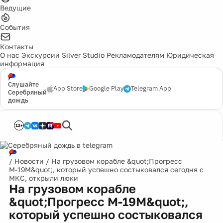
Ведущие
События
Контакты
О нас
Экскурсии
Silver Studio
Рекламодателям
Юридическая
информация
Слушайте
App Store
Google Play
Telegram App
Серебряный
дождь
12+
/
Новости
/
На грузовом корабле &quot;Прогресс
М-19М&quot;, который успешно состыковался сегодня с
МКС, открыли люки
На грузовом корабле
&quot;Прогресс М-19М&quot;,
который успешно состыковался