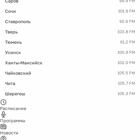
Саров
99.9 FM
Сочи
101.9 FM
Ставрополь
92.6 FM
Тверь
103.8 FM
Тюмень
91.2 FM
Усинск
100.9 FM
Ханты-Мансийск
102.0 FM
Чайковский
105.5 FM
Чита
105.7 FM
Шерегеш
105.3 FM
Расписание
Программы
Новости