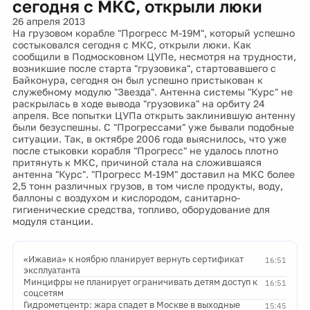
сегодня с МКС, открыли люки
26 апреля 2013
На грузовом корабле "Прогресс М-19М", который успешно
состыковался сегодня с МКС, открыли люки. Как
сообщили в Подмосковном ЦУПе, несмотря на трудности,
возникшие после старта "грузовика", стартовавшего с
Байконура, сегодня он был успешно пристыкован к
служебному модулю "Звезда". Антенна системы "Курс" не
раскрылась в ходе вывода "грузовика" на орбиту 24
апреля. Все попытки ЦУПа открыть заклинившую антенну
были безуспешны. С "Прогрессами" уже бывали подобные
ситуации. Так, в октябре 2006 года выяснилось, что уже
после стыковки корабля "Прогресс" не удалось плотно
притянуть к МКС, причиной стала на сложившаяся
антенна "Курс". "Прогресс М-19М" доставил на МКС более
2,5 тонн различных грузов, в том числе продукты, воду,
баллоны с воздухом и кислородом, санитарно-
гигиенические средства, топливо, оборудование для
модуля станции.
«Ижавиа» к ноябрю планирует вернуть сертификат
16:51
эксплуатанта
Минцифры не планирует ограничивать детям доступ к
16:51
соцсетям
Гидрометцентр: жара спадет в Москве в выходные
15:45