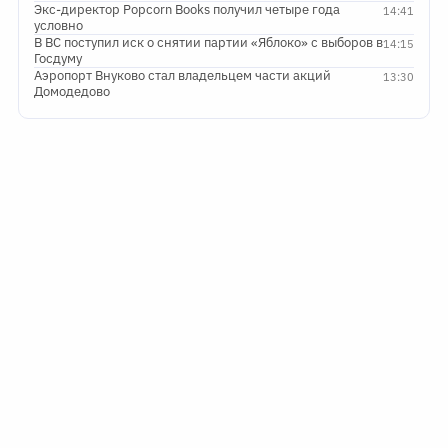
Экс-директор Popcorn Books получил четыре года
14:41
условно
В ВС поступил иск о снятии партии «Яблоко» с выборов в
14:15
Госдуму
Аэропорт Внуково стал владельцем части акций
13:30
Домодедово