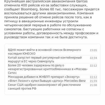
Крупнейшая австралийская авиакомпания Qantas
отменила 400 рейсов из-за забастовки служащих,
сообщает Bloomberg. Более 60 тыс. пассажирам придется
воспользоваться другими авиакомпаниями. Компания
приняла решение об отмене рейсов после того, как в
пятницу в авиационные инженеры устроили
четырехчасовой перерыв в работе по обслуживанию
самолетов. Бастующие работники не согласны с
условиями работы, договоренность между профсоюзом и
руководством компании так и не была достигнута.
ВДНХ может войти в основной список Всемирного
23:05
наследия ЮНЕСКО
Китай запустит первый регулярный контейнерный
22:34
маршрут в ЕС через Севморпуть
Более 20 человек задержаны по делу о
22:12
незарегистрированных криптообменниках в «Москва-
Сити»
Минздрав добавил в ЖНВЛП препарат «Энхерту»
22:12
«Флит Лизинг» купил бывшую «дочку» Mercedes-Benz
21:39
Сенат США одобрил законопроект об ужесточении
21:08
санкций против РФ