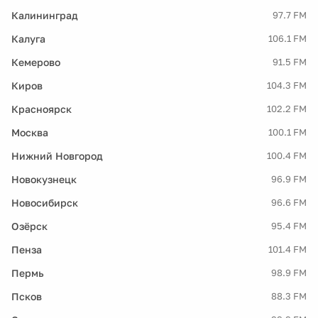
Калининград
97.7 FM
Калуга
106.1 FM
Кемерово
91.5 FM
Киров
104.3 FM
Красноярск
102.2 FM
Москва
100.1 FM
Нижний Новгород
100.4 FM
Новокузнецк
96.9 FM
Новосибирск
96.6 FM
Озёрск
95.4 FM
Пенза
101.4 FM
Пермь
98.9 FM
Псков
88.3 FM