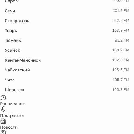
Саров
99.9 FM
Сочи
101.9 FM
Ставрополь
92.6 FM
Тверь
103.8 FM
Тюмень
91.2 FM
Усинск
100.9 FM
Ханты-Мансийск
102.0 FM
Чайковский
105.5 FM
Чита
105.7 FM
Шерегеш
105.3 FM
Расписание
Программы
Новости