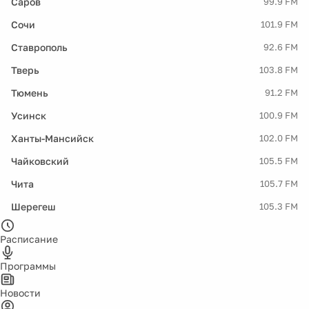
Саров
99.9 FM
Сочи
101.9 FM
Ставрополь
92.6 FM
Тверь
103.8 FM
Тюмень
91.2 FM
Усинск
100.9 FM
Ханты-Мансийск
102.0 FM
Чайковский
105.5 FM
Чита
105.7 FM
Шерегеш
105.3 FM
Расписание
Программы
Новости