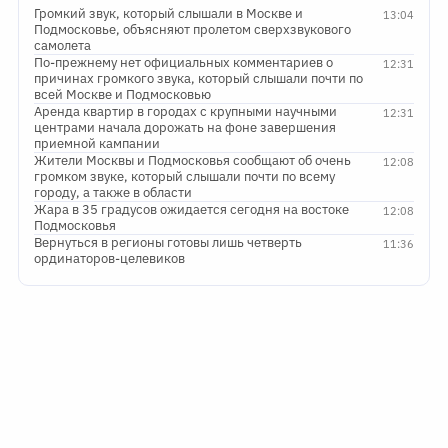
Громкий звук, который слышали в Москве и
13:04
Подмосковье, объясняют пролетом сверхзвукового
самолета
По-прежнему нет официальных комментариев о
12:31
причинах громкого звука, который слышали почти по
всей Москве и Подмосковью
Аренда квартир в городах с крупными научными
12:31
центрами начала дорожать на фоне завершения
приемной кампании
Жители Москвы и Подмосковья сообщают об очень
12:08
громком звуке, который слышали почти по всему
городу, а также в области
Жара в 35 градусов ожидается сегодня на востоке
12:08
Подмосковья
Вернуться в регионы готовы лишь четверть
11:36
ординаторов-целевиков