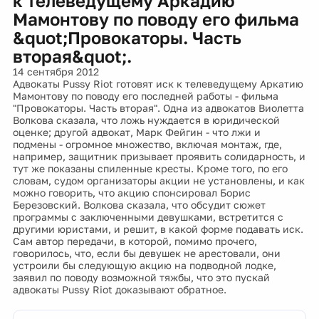
к телеведущему Аркадию
Мамонтову по поводу его фильма
&quot;Провокаторы. Часть
вторая&quot;.
14 сентября 2012
Адвокаты Pussy Riot готовят иск к телеведущему Аркатию
Мамонтову по поводу его последней работы - фильма
"Провокаторы. Часть вторая". Одна из адвокатов Виолетта
Волкова сказала, что ложь нуждается в юридической
оценке; другой адвокат, Марк Фейгин - что лжи и
подмены - огромное множество, включая монтаж, где,
например, защитник призывает проявить солидарность, и
тут же показаны спиленные кресты. Кроме того, по его
словам, судом организаторы акции не установлены, и как
можно говорить, что акцию спонсировал Борис
Березовский. Волкова сказала, что обсудит сюжет
программы с заключенными девушками, встретится с
другими юристами, и решит, в какой форме подавать иск.
Сам автор передачи, в которой, помимо прочего,
говорилось, что, если бы девушек не арестовали, они
устроили бы следующую акцию на подводной лодке,
заявил по поводу возможной тяжбы, что это пускай
адвокаты Pussy Riot доказывают обратное.