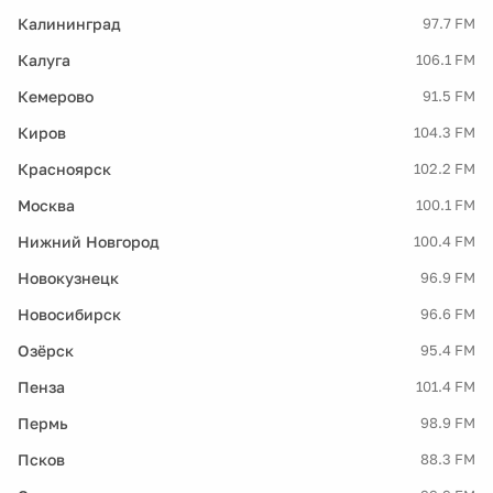
Калининград
97.7 FM
Калуга
106.1 FM
Кемерово
91.5 FM
Киров
104.3 FM
Красноярск
102.2 FM
Москва
100.1 FM
Нижний Новгород
100.4 FM
Новокузнецк
96.9 FM
Новосибирск
96.6 FM
Озёрск
95.4 FM
Пенза
101.4 FM
Пермь
98.9 FM
Псков
88.3 FM