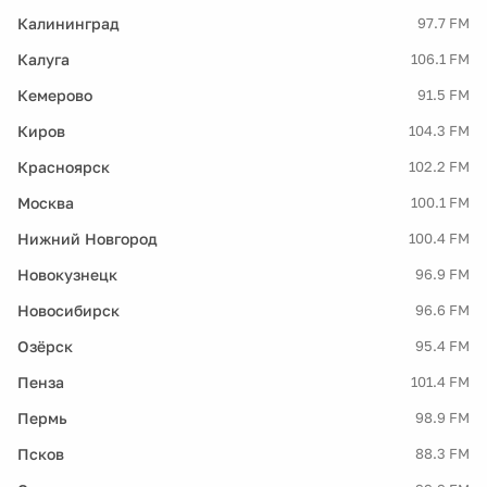
Калининград
97.7 FM
Калуга
106.1 FM
Кемерово
91.5 FM
Киров
104.3 FM
Красноярск
102.2 FM
Москва
100.1 FM
Нижний Новгород
100.4 FM
Новокузнецк
96.9 FM
Новосибирск
96.6 FM
Озёрск
95.4 FM
Пенза
101.4 FM
Пермь
98.9 FM
Псков
88.3 FM