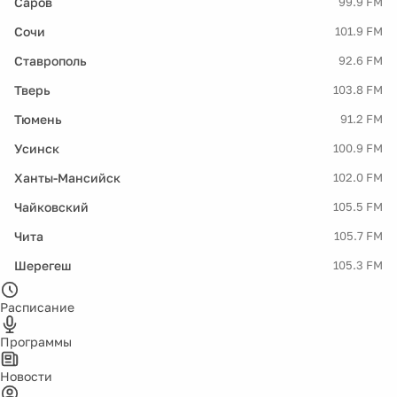
Саров
99.9 FM
Сочи
101.9 FM
Ставрополь
92.6 FM
Тверь
103.8 FM
Тюмень
91.2 FM
Усинск
100.9 FM
Ханты-Мансийск
102.0 FM
Чайковский
105.5 FM
Чита
105.7 FM
Шерегеш
105.3 FM
Расписание
Программы
Новости