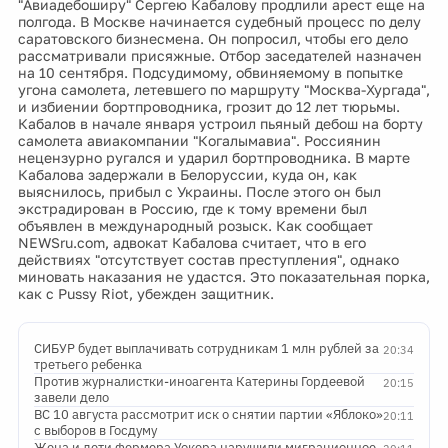
"Авиадебоширу" Сергею Кабалову продлили арест еще на
полгода. В Москве начинается судебный процесс по делу
саратовского бизнесмена. Он попросил, чтобы его дело
рассматривали присяжные. Отбор заседателей назначен
на 10 сентября. Подсудимому, обвиняемому в попытке
угона самолета, летевшего по маршруту "Москва-Хургада",
и избиении бортпроводника, грозит до 12 лет тюрьмы.
Кабалов в начале января устроил пьяный дебош на борту
самолета авиакомпании "Когалымавиа". Россиянин
нецензурно ругался и ударил бортпроводника. В марте
Кабалова задержали в Белоруссии, куда он, как
выяснилось, прибыл с Украины. После этого он был
экстрадирован в Россию, где к тому времени был
объявлен в международный розыск. Как сообщает
NEWSru.com, адвокат Кабалова считает, что в его
действиях "отсутствует состав преступления", однако
миновать наказания не удастся. Это показательная порка,
как с Pussy Riot, убежден защитник.
СИБУР будет выплачивать сотрудникам 1 млн рублей за
20:34
третьего ребенка
Против журналистки-иноагента Катерины Гордеевой
20:15
завели дело
ВС 10 августа рассмотрит иск о снятии партии «Яблоко»
20:11
с выборов в Госдуму
Жена и дети фермера Уокера нарушили миграционное