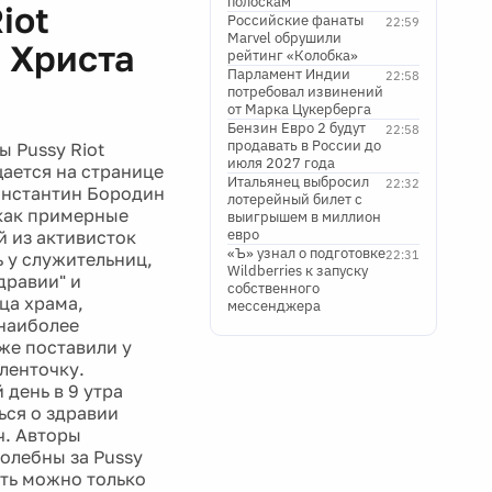
полоскам
iot
Российские фанаты
22:59
Marvel обрушили
 Христа
рейтинг «Колобка»
Парламент Индии
22:58
потребовал извинений
от Марка Цукерберга
Бензин Евро 2 будут
22:58
продавать в России до
 Pussy Riot
июля 2027 года
щается на странице
Итальянец выбросил
22:32
онстантин Бородин
лотерейный билет с
"как примерные
выигрышем в миллион
евро
й из активисток
«Ъ» узнал о подготовке
22:31
 у служительниц,
Wildberries к запуску
дравии" и
собственного
ца храма,
мессенджера
 наиболее
же поставили у
ленточку.
день в 9 утра
ься о здравии
ч. Авторы
олебны за Pussy
ать можно только