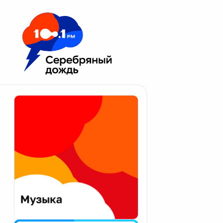
Москва 100.1 FM
Апатиты
Астрахань
Волгоград
Вологда
Екатеринбург
Иваново
Казань
Калининград
Калуга