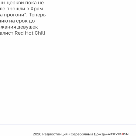
ны церкви пока не
але прошли в Храм
а прогони". Теперь
нию на срок до
ржания девушек
лист Red Hot Chili
2026 Радиостанция «Серебряный Дождь»