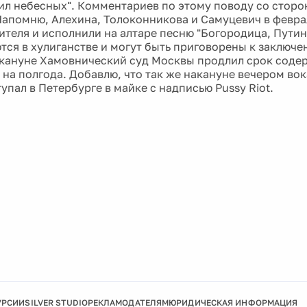
ил небесных". Комментариев по этому поводу со сторо
Напомню, Алехина, Толоконникова и Самуцевич в февр
ителя и исполнили на алтаре песню "Богородица, Путин
тся в хулиганстве и могут быть приговорены к заключе
акануне Хамовнический суд Москвы продлил срок соде
на полгода. Добавлю, что так же накануне вечером вока
упал в Петербурге в майке с надписью Pussy Riot.
УРСИИ
SILVER STUDIO
РЕКЛАМОДАТЕЛЯМ
ЮРИДИЧЕСКАЯ ИНФОРМАЦИЯ