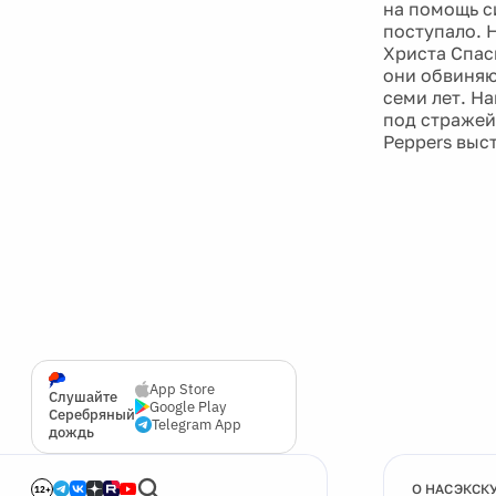
на помощь с
поступало. 
Христа Спас
они обвиняю
семи лет. Н
под стражей 
Peppers выст
App Store
Слушайте
Google Play
Серебряный
Telegram App
дождь
О НАС
ЭКСК
12+