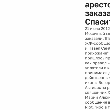
арест
заказ
Спаси
21 июля 2012
Месячный мо
заказали ЛГ
ЖЖ-сообщест
и Павел Сам
прихожане" 
пришлось пр
как правиль
уплатили в к
принимающая
действенным
иконы Богор
Активисты р
священник Х
Марии Алехи
сообщения в
Riot, "ибо в