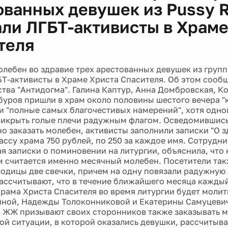
ованных девушек из Pussy R
али ЛГБТ-активисты в Храме
теля
лебен во здравие трех арестованных девушек из группы
БТ-активисты в Храме Христа Спасителя. Об этом сооб
ва "Антидогма". Галина Каптур, Анна Домбровская, К
буров пришли в храм около половины шестого вечера 
и "полные самых благочестивых намерений", хотя одно
икрыть голые плечи радужным флагом. Осведомившись
но заказать молебен, активисты заполнили записки "О з
ассу храма 750 рублей, по 250 за каждое имя. Сотрудни
 записки о поминовении на литургии, объяснила, что
 считается именно месячный молебен. Посетители так
одицы две свечки, причем на одну повязали радужную 
ассчитывают, что в течение ближайшего месяца каждый 
рама Христа Спасителя во время литургии будет молит
ной, Надежды Толоконниковой и Екатерины Самуцеви
 ЖЖ призывают своих сторонников также заказывать м
 той ситуации, в которой оказались девушки, рассчитыв