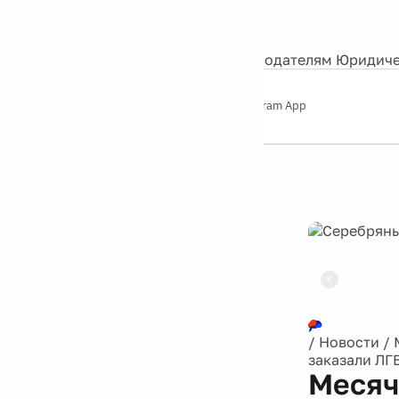
События
Контакты
О нас
Экскурсии
Silver Studio
Рекламодателям
Юридиче
Слушайте
App Store
Google Play
Telegram App
Серебряный
дождь
12+
Реклама
/
Новости
/
заказали ЛГ
Месяч