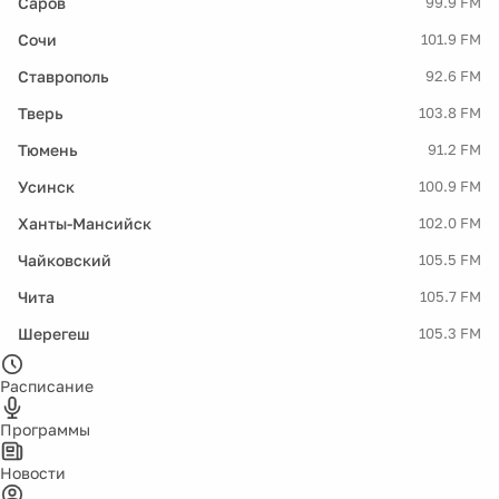
Саров
99.9 FM
Сочи
101.9 FM
Ставрополь
92.6 FM
Тверь
103.8 FM
Тюмень
91.2 FM
Усинск
100.9 FM
Ханты-Мансийск
102.0 FM
Чайковский
105.5 FM
Чита
105.7 FM
Шерегеш
105.3 FM
Расписание
Программы
Новости