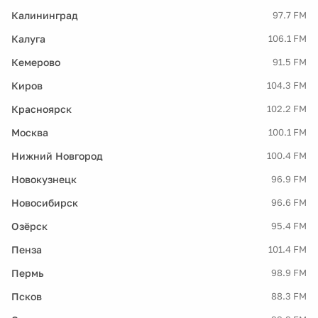
Калининград
97.7 FM
Калуга
106.1 FM
Кемерово
91.5 FM
Киров
104.3 FM
Красноярск
102.2 FM
Москва
100.1 FM
Нижний Новгород
100.4 FM
Новокузнецк
96.9 FM
Новосибирск
96.6 FM
Озёрск
95.4 FM
Пенза
101.4 FM
Пермь
98.9 FM
Псков
88.3 FM