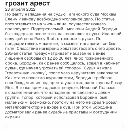
грозит арест
23 апреля 2012
По факту нападения на судью Таганского суда Москвы
Елену Иванову возбуждено уголовное дело. По статье
посягательство на жизнь лица, осуществляющего
правосудие. Подозреваемый - москвич Андрей Бородин -
был задержан после того, как ворвался к судье Ивановой,
ведущей дело Pussy Riot, с топором в руках. По
предварительным данным, в момент нападения он был
пьян. Следствие намерено ходатайствовать о его аресте.
295-ая статья предусматривает наказание в виде
лишения свободы от 12 до 20 лет, либо пожизненного
срока. Бородин, как ранее сообщалось, вошел в кабинет
судьи, где начал угрожать ей топором. Судья нажала
"тревожную кнопку", после чего нарушителя задержали.
Как стало известно журналистам, Бородин требовал
освобождения из-под ареста участниц панк-группы Pussy
Riot. В то же время адвокат девушек Николай Полозов
выразил мнение, что нападение не связано с делом
группы. Топор, который использовал Бородин, был
маленьким. Возможно, поэтому на него не среагировал
металлодетектор на входе в суд. При этом Бородина
досматривали ранее судебные приставы и сотрудники
охраны.