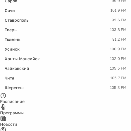
Саров
99.9 FM
Сочи
101.9 FM
Ставрополь
92.6 FM
Тверь
103.8 FM
Тюмень
91.2 FM
Усинск
100.9 FM
Ханты-Мансийск
102.0 FM
Чайковский
105.5 FM
Чита
105.7 FM
Шерегеш
105.3 FM
Расписание
Программы
Новости