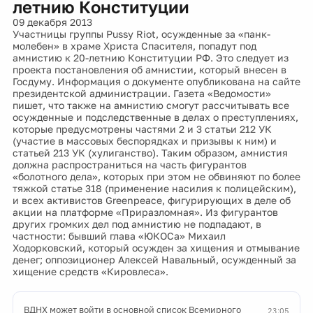
летнию Конституции
09 декабря 2013
Участницы группы Pussy Riot, осужденные за «панк-
молебен» в храме Христа Спасителя, попадут под
амнистию к 20-летнию Конституции РФ. Это следует из
проекта постановления об амнистии, который внесен в
Госдуму. Информация о документе опубликована на сайте
президентской администрации. Газета «Ведомости»
пишет, что также на амнистию смогут рассчитывать все
осужденные и подследственные в делах о преступлениях,
которые предусмотрены частями 2 и 3 статьи 212 УК
(участие в массовых беспорядках и призывы к ним) и
статьей 213 УК (хулиганство). Таким образом, амнистия
должна распространиться на часть фигурантов
«болотного дела», которых при этом не обвиняют по более
тяжкой статье 318 (применение насилия к полицейским),
и всех активистов Greenpeace, фигурирующих в деле об
акции на платформе «Приразломная». Из фигурантов
других громких дел под амнистию не подпадают, в
частности: бывший глава «ЮКОСа» Михаил
Ходорковский, который осужден за хищения и отмывание
денег; оппозиционер Алексей Навальный, осужденный за
хищение средств «Кировлеса».
ВДНХ может войти в основной список Всемирного
23:05