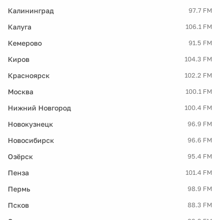
Калининград
97.7 FM
Калуга
106.1 FM
Кемерово
91.5 FM
Киров
104.3 FM
Красноярск
102.2 FM
Москва
100.1 FM
Нижний Новгород
100.4 FM
Новокузнецк
96.9 FM
Новосибирск
96.6 FM
Озёрск
95.4 FM
Пенза
101.4 FM
Пермь
98.9 FM
Псков
88.3 FM