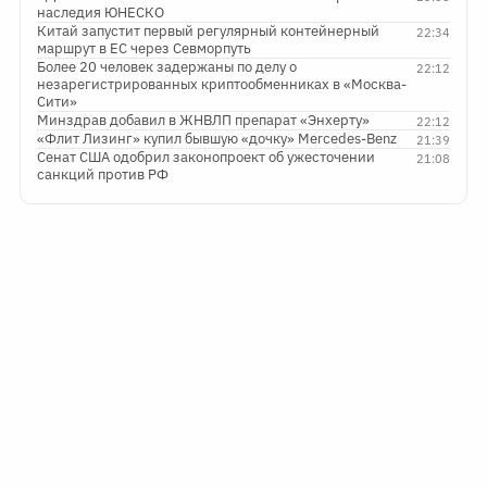
наследия ЮНЕСКО
Китай запустит первый регулярный контейнерный
22:34
маршрут в ЕС через Севморпуть
Более 20 человек задержаны по делу о
22:12
незарегистрированных криптообменниках в «Москва-
Сити»
Минздрав добавил в ЖНВЛП препарат «Энхерту»
22:12
«Флит Лизинг» купил бывшую «дочку» Mercedes-Benz
21:39
Сенат США одобрил законопроект об ужесточении
21:08
санкций против РФ