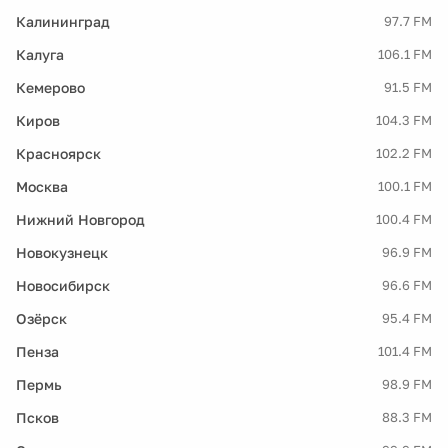
Калининград
97.7 FM
Калуга
106.1 FM
Кемерово
91.5 FM
Киров
104.3 FM
Красноярск
102.2 FM
Москва
100.1 FM
Нижний Новгород
100.4 FM
Новокузнецк
96.9 FM
Новосибирск
96.6 FM
Озёрск
95.4 FM
Пенза
101.4 FM
Пермь
98.9 FM
Псков
88.3 FM