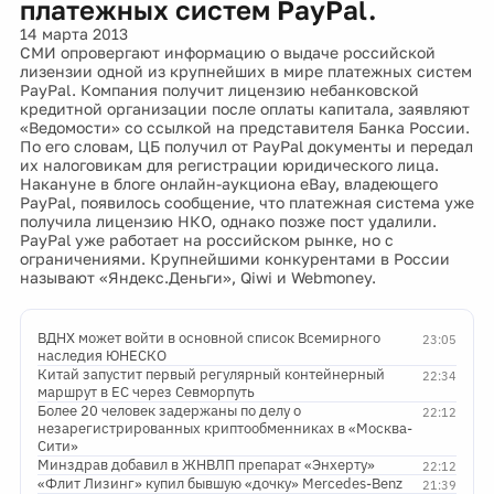
платежных систем PayPal.
14 марта 2013
СМИ опровергают информацию о выдаче российской
лизензии одной из крупнейших в мире платежных систем
PayPal. Компания получит лицензию небанковской
кредитной организации после оплаты капитала, заявляют
«Ведомости» со ссылкой на представителя Банка России.
По его словам, ЦБ получил от PayPal документы и передал
их налоговикам для регистрации юридического лица.
Накануне в блоге онлайн-аукциона eBay, владеющего
PayPal, появилось сообщение, что платежная система уже
получила лицензию НКО, однако позже пост удалили.
PayPal уже работает на российском рынке, но с
ограничениями. Крупнейшими конкурентами в России
называют «Яндекс.Деньги», Qiwi и Webmoney.
ВДНХ может войти в основной список Всемирного
23:05
наследия ЮНЕСКО
Китай запустит первый регулярный контейнерный
22:34
маршрут в ЕС через Севморпуть
Более 20 человек задержаны по делу о
22:12
незарегистрированных криптообменниках в «Москва-
Сити»
Минздрав добавил в ЖНВЛП препарат «Энхерту»
22:12
«Флит Лизинг» купил бывшую «дочку» Mercedes-Benz
21:39