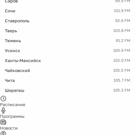
Саров
99.9 FM
Сочи
101.9 FM
Ставрополь
92.6 FM
Тверь
103.8 FM
Тюмень
91.2 FM
Усинск
100.9 FM
Ханты-Мансийск
102.0 FM
Чайковский
105.5 FM
Чита
105.7 FM
Шерегеш
105.3 FM
Расписание
Программы
Новости