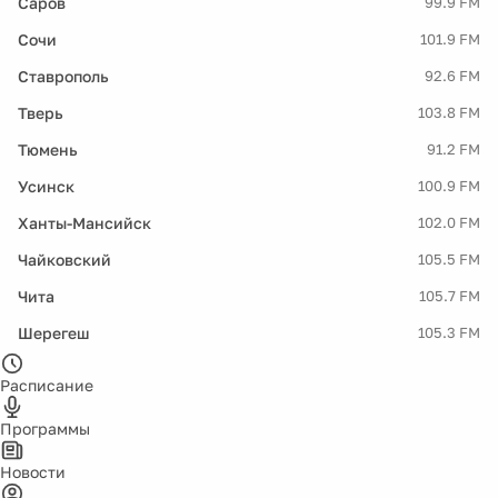
Саров
99.9 FM
Сочи
101.9 FM
Ставрополь
92.6 FM
Тверь
103.8 FM
Тюмень
91.2 FM
Усинск
100.9 FM
Ханты-Мансийск
102.0 FM
Чайковский
105.5 FM
Чита
105.7 FM
Шерегеш
105.3 FM
Расписание
Программы
Новости