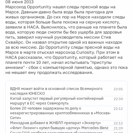
08 июня 2013
Марсоход Opportunity нашел следы пресной воды на
Марсе. Давным-давно была вода была пригодна для
живых организмов. До сих пор на Марсе находили следы
воды, которая больше была похожа на серную кислоту,
заявили в НАСА. Выяснилось, что раньше на планете была
вода, которую люди смогли бы без ущерба для здоровья
пить, заверил научный руководитель миссии Стив
Сквайрс. Он назвал открытие одной из важных находок
за всю миссию. До Opportunity следы пресной воды на
Марсе в марте отыскал марсоход Curiosity. При этом в
НАСА рассказали, что Opportunity, который работает на
планете почти 10 лет, начал испытывать "приступы
амнезии" - сбои с компьютерной памятью, однако это пока
не мешает ему продолжать исследования.
ВДНХ может войти в основной список Всемирного
23:05
наследия ЮНЕСКО
Китай запустит первый регулярный контейнерный
22:34
маршрут в ЕС через Севморпуть
Более 20 человек задержаны по делу о
22:12
незарегистрированных криптообменниках в «Москва-
Сити»
Минздрав добавил в ЖНВЛП препарат «Энхерту»
22:12
«Флит Лизинг» купил бывшую «дочку» Mercedes-Benz
21:39
Сенат США одобрил законопроект об ужесточении