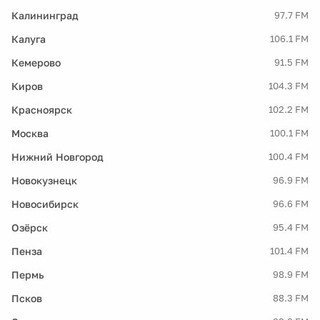
Калининград
97.7 FM
Калуга
106.1 FM
Кемерово
91.5 FM
Киров
104.3 FM
Красноярск
102.2 FM
Москва
100.1 FM
Нижний Новгород
100.4 FM
Новокузнецк
96.9 FM
Новосибирск
96.6 FM
Озёрск
95.4 FM
Пенза
101.4 FM
Пермь
98.9 FM
Псков
88.3 FM