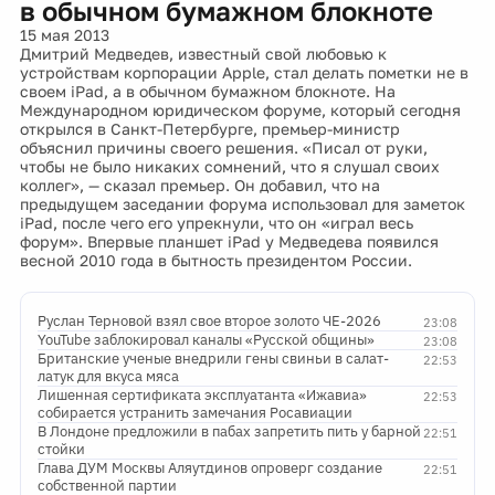
в обычном бумажном блокноте
15 мая 2013
Дмитрий Медведев, известный свой любовью к
устройствам корпорации Apple, стал делать пометки не в
своем iPad, а в обычном бумажном блокноте. На
Международном юридическом форуме, который сегодня
открылся в Санкт-Петербурге, премьер-министр
объяснил причины своего решения. «Писал от руки,
чтобы не было никаких сомнений, что я слушал своих
коллег», — сказал премьер. Он добавил, что на
предыдущем заседании форума использовал для заметок
iPad, после чего его упрекнули, что он «играл весь
форум». Впервые планшет iPad у Медведева появился
весной 2010 года в бытность президентом России.
Руслан Терновой взял свое второе золото ЧЕ-2026
23:08
YouTube заблокировал каналы «Русской общины»
23:08
Британские ученые внедрили гены свиньи в салат-
22:53
латук для вкуса мяса
Лишенная сертификата эксплуатанта «Ижавиа»
22:53
собирается устранить замечания Росавиации
В Лондоне предложили в пабах запретить пить у барной
22:51
стойки
Глава ДУМ Москвы Аляутдинов опроверг создание
22:51
собственной партии