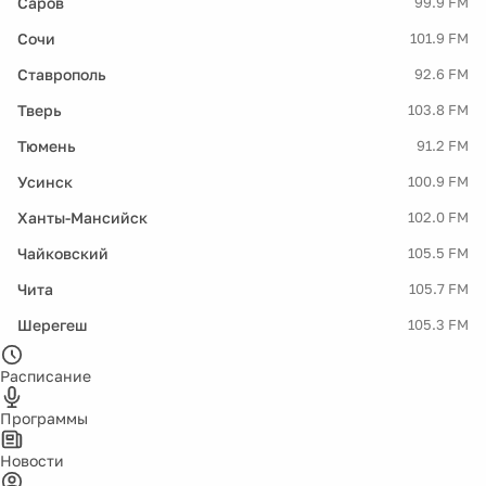
Саров
99.9 FM
Сочи
101.9 FM
Ставрополь
92.6 FM
Тверь
103.8 FM
Тюмень
91.2 FM
Усинск
100.9 FM
Ханты-Мансийск
102.0 FM
Чайковский
105.5 FM
Чита
105.7 FM
Шерегеш
105.3 FM
Расписание
Программы
Новости