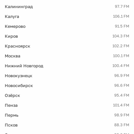
Калининград
97.7 FM
Калуга
106.1 FM
Кемерово
91.5 FM
Киров
104.3 FM
Красноярск
102.2 FM
Москва
100.1 FM
Нижний Новгород
100.4 FM
Новокузнецк
96.9 FM
Новосибирск
96.6 FM
Озёрск
95.4 FM
Пенза
101.4 FM
Пермь
98.9 FM
Псков
88.3 FM