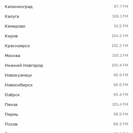
Калининград
97.7 FM
Калуга
106.1 FM
Кемерово
91.5 FM
Киров
104.3 FM
Красноярск
102.2 FM
Москва
100.1 FM
Нижний Новгород
100.4 FM
Новокузнецк
96.9 FM
Новосибирск
96.6 FM
Озёрск
95.4 FM
Пенза
101.4 FM
Пермь
98.9 FM
Псков
88.3 FM