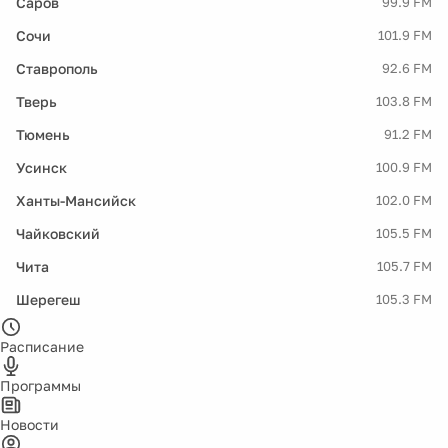
Саров
99.9 FM
Сочи
101.9 FM
Ставрополь
92.6 FM
Тверь
103.8 FM
Тюмень
91.2 FM
Усинск
100.9 FM
Ханты-Мансийск
102.0 FM
Чайковский
105.5 FM
Чита
105.7 FM
Шерегеш
105.3 FM
Расписание
Программы
Новости