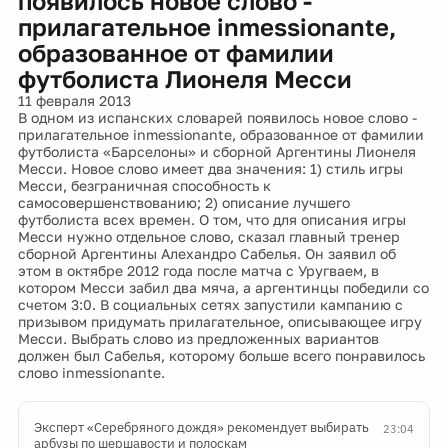
появилось новое слово -
прилагательное inmessionante,
образованное от фамилии
футболиста Лионеля Месси
11 февраля 2013
В одном из испанских словарей появилось новое слово -
прилагательное inmessionante, образованное от фамилии
футболиста «Барселоны» и сборной Аргентины Лионеля
Месси. Новое слово имеет два значения: 1) стиль игры
Месси, безграничная способность к
самосовершенствованию; 2) описание лучшего
футболиста всех времен. О том, что для описания игры
Месси нужно отдельное слово, сказал главный тренер
сборной Аргентины Алехандро Сабелья. Он заявил об
этом в октябре 2012 года после матча с Уругваем, в
котором Месси забил два мяча, а аргентинцы победили со
счетом 3:0. В социальных сетях запустили кампанию с
призывом придумать прилагательное, описывающее игру
Месси. Выбрать слово из предложенных вариантов
должен был Сабелья, которому больше всего понравилось
слово inmessionante.
Эксперт «Серебряного дождя» рекомендует выбирать
23:04
арбузы по шершавости и полоскам