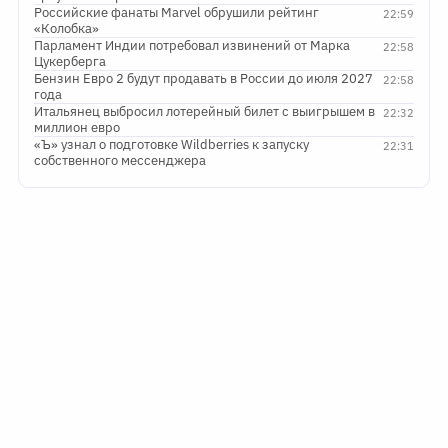
Российские фанаты Marvel обрушили рейтинг
22:59
«Колобка»
Парламент Индии потребовал извинений от Марка
22:58
Цукерберга
Бензин Евро 2 будут продавать в России до июля 2027
22:58
года
Итальянец выбросил лотерейный билет с выигрышем в
22:32
миллион евро
«Ъ» узнал о подготовке Wildberries к запуску
22:31
собственного мессенджера