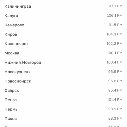
Калининград
97.7 FM
Калуга
106.1 FM
Кемерово
91.5 FM
Киров
104.3 FM
Красноярск
102.2 FM
Москва
100.1 FM
Нижний Новгород
100.4 FM
Новокузнецк
96.9 FM
Новосибирск
96.6 FM
Озёрск
95.4 FM
Пенза
101.4 FM
Пермь
98.9 FM
Псков
88.3 FM