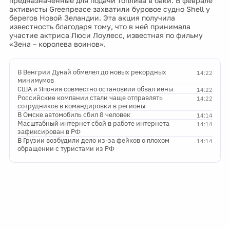
предназначенные для подачи топлива в баки. В феврале
активисты Greenpeace захватили буровое судно Shell у
берегов Новой Зеландии. Эта акция получила
известность благодаря тому, что в ней принимала
участие актриса Люси Лоулесс, известная по фильму
«Зена – королева воинов».
В Венгрии Дунай обмелел до новых рекордных
14:22
минимумов
США и Япония совместно остановили обвал иены
14:22
Российские компании стали чаще отправлять
14:22
сотрудников в командировки в регионы
В Омске автомобиль сбил 8 человек
14:14
Масштабный интернет сбой в работе интернета
14:14
зафиксирован в РФ
В Грузии возбудили дело из-за фейков о плохом
14:14
обращении с туристами из РФ