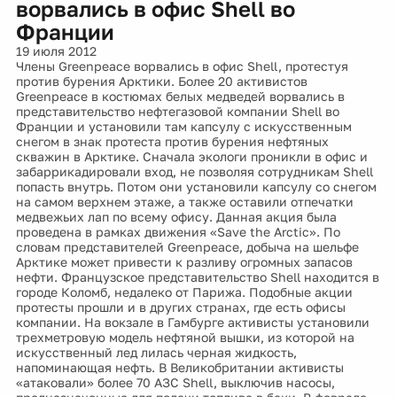
ворвались в офис Shell во
Франции
19 июля 2012
Члены Greenpeace ворвались в офис Shell, протестуя
против бурения Арктики. Более 20 активистов
Greenpeace в костюмах белых медведей ворвались в
представительство нефтегазовой компании Shell во
Франции и установили там капсулу с искусственным
снегом в знак протеста против бурения нефтяных
скважин в Арктике. Сначала экологи проникли в офис и
забаррикадировали вход, не позволяя сотрудникам Shell
попасть внутрь. Потом они установили капсулу со снегом
на самом верхнем этаже, а также оставили отпечатки
медвежьих лап по всему офису. Данная акция была
проведена в рамках движения «Save the Arctic». По
словам представителей Greenpeace, добыча на шельфе
Арктике может привести к разливу огромных запасов
нефти. Французское представительство Shell находится в
городе Коломб, недалеко от Парижа. Подобные акции
протесты прошли и в других странах, где есть офисы
компании. На вокзале в Гамбурге активисты установили
трехметровую модель нефтяной вышки, из которой на
искусственный лед лилась черная жидкость,
напоминающая нефть. В Великобритании активисты
«атаковали» более 70 АЗС Shell, выключив насосы,