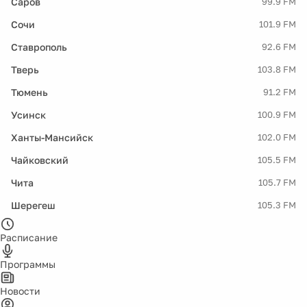
Саров
99.9 FM
Сочи
101.9 FM
Ставрополь
92.6 FM
Тверь
103.8 FM
Тюмень
91.2 FM
Усинск
100.9 FM
Ханты-Мансийск
102.0 FM
Чайковский
105.5 FM
Чита
105.7 FM
Шерегеш
105.3 FM
Расписание
Программы
Новости