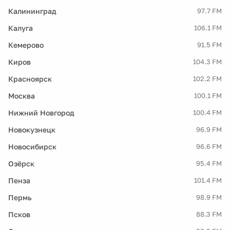
Калининград
97.7 FM
Калуга
106.1 FM
Кемерово
91.5 FM
Киров
104.3 FM
Красноярск
102.2 FM
Москва
100.1 FM
Нижний Новгород
100.4 FM
Новокузнецк
96.9 FM
Новосибирск
96.6 FM
Озёрск
95.4 FM
Пенза
101.4 FM
Пермь
98.9 FM
Псков
88.3 FM