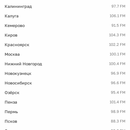
Калининград
97.7 FM
Калуга
106.1 FM
Кемерово
91.5 FM
Киров
104.3 FM
Красноярск
102.2 FM
Москва
100.1 FM
Нижний Новгород
100.4 FM
Новокузнецк
96.9 FM
Новосибирск
96.6 FM
Озёрск
95.4 FM
Пенза
101.4 FM
Пермь
98.9 FM
Псков
88.3 FM