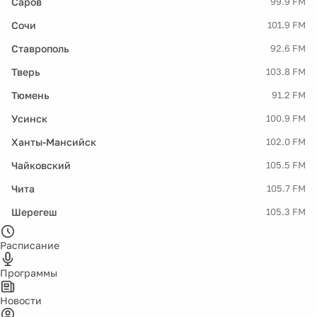
Саров
99.9 FM
Сочи
101.9 FM
Ставрополь
92.6 FM
Тверь
103.8 FM
Тюмень
91.2 FM
Усинск
100.9 FM
Ханты-Мансийск
102.0 FM
Чайковский
105.5 FM
Чита
105.7 FM
Шерегеш
105.3 FM
Расписание
Программы
Новости