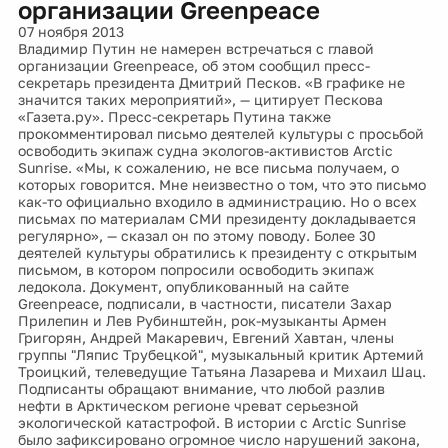
организации Greenpeace
07 ноября 2013
Владимир Путин не намерен встречаться с главой
организации Greenpeace, об этом сообщил пресс-
секретарь президента Дмитрий Песков. «В графике не
значится таких мероприятий», — цитирует Пескова
«Газета.ру». Пресс-секретарь Путина также
прокомментировал письмо деятелей культуры с просьбой
освободить экипаж судна экологов-активистов Arctic
Sunrise. «Мы, к сожалению, не все письма получаем, о
которых говорится. Мне неизвестно о том, что это письмо
как-то официально входило в администрацию. Но о всех
письмах по материалам СМИ президенту докладывается
регулярно», — сказал он по этому поводу. Более 30
деятелей культуры обратились к президенту с открытым
письмом, в котором попросили освободить экипаж
ледокола. Документ, опубликованный на сайте
Greenpeace, подписали, в частности, писатели Захар
Прилепин и Лев Рубинштейн, рок-музыканты Армен
Григорян, Андрей Макаревич, Евгений Хавтан, члены
группы "Ляпис Трубецкой", музыкальный критик Артемий
Троицкий, телеведущие Татьяна Лазарева и Михаил Шац.
Подписанты обращают внимание, что любой разлив
нефти в Арктическом регионе чреват серьезной
экологической катастрофой. В истории с Arctic Sunrise
было зафиксировано огромное число нарушений закона,