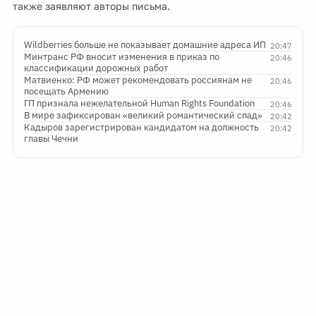
также заявляют авторы письма.
Wildberries больше не показывает домашние адреса ИП
20:47
Минтранс РФ вносит изменения в приказ по
20:46
классификации дорожных работ
Матвиенко: РФ может рекомендовать россиянам не
20:46
посещать Армению
ГП признала нежелательной Human Rights Foundation
20:46
В мире зафиксирован «великий романтический спад»
20:42
Кадыров зарегистрирован кандидатом на должность
20:42
главы Чечни