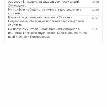
Аэропорт Внуково стал владельцем части акций
13:30
Домодедово
Минцифры не будет ограничивать доступ детей в
13:30
соцсети
Громкий звук, который слышали в Москве и
13:04
Подмосковье, объясняют пролетом сверхзвукового
самолета
По-прежнему нет официальных комментариев о
12:31
причинах громкого звука, который слышали почти по
всей Москве и Подмосковью