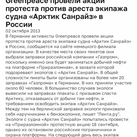
Greenpeace провели акции
протеста против ареста экипажа
судна «Арктик Санрайз» в
России
02 октября 2013
В Германии активисты Greenpeace провели акции
протеста против ареста экипажа судна «Арктик Санрайз»
в России, сообщается на сайте немецкого филиала
организации. В качестве места своих пикетов они
выбрали заправки российской компании «Газпром»,
поскольку именно она будет заниматься добычей нефти
на платформе «Приразломная», в захвате которой
подозревают экологов с «Арктик Санрайз». В общей
сложности пикеты были организованы на более чем 20
заправках «Газпрома» в Германии. В них приняли участие
около 60 человек. В большинство случаев экологи
вывесили на заправках плакаты с призывом спасти
Арктику, отказавшись от добычи там нефти, и
требованием освободить экипаж «Арктик Санрайз».
Между тем на берлинской заправке экологи приковали
себя наручниками к бензоколонке, пишет "Лента.ру".
Экологи с судна «Арктик Санрайз» попытались провести
на «Приразломной» протестную акцию 18 сентября,
однако их остановили российские пограничники и
охрана платформы. На следующий день весь экипаж