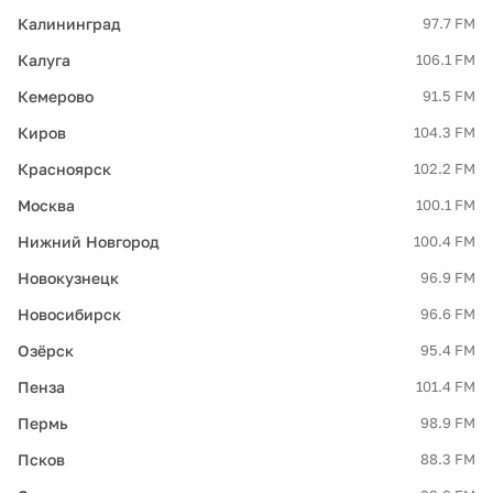
Калининград
97.7 FM
Калуга
106.1 FM
Кемерово
91.5 FM
Киров
104.3 FM
Красноярск
102.2 FM
Москва
100.1 FM
Нижний Новгород
100.4 FM
Новокузнецк
96.9 FM
Новосибирск
96.6 FM
Озёрск
95.4 FM
Пенза
101.4 FM
Пермь
98.9 FM
Псков
88.3 FM