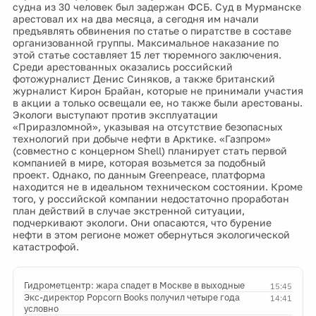
судна из 30 человек был задержан ФСБ. Суд в Мурманске
арестовал их на два месяца, а сегодня им начали
предъявлять обвинения по статье о пиратстве в составе
организованной группы. Максимальное наказание по
этой статье составляет 15 лет тюремного заключения.
Среди арестованных оказались российский
фотожурналист Денис Синяков, а также британский
журналист Кирон Брайан, которые не принимали участия
в акции а только освещали ее, но также были арестованы.
Экологи выступают против эксплуатации
«Приразломной», указывая на отсутствие безопасных
технологий при добыче нефти в Арктике. «Газпром»
(совместно с концерном Shell) планирует стать первой
компанией в мире, которая возьмется за подобный
проект. Однако, по данным Greenpeace, платформа
находится не в идеальном техническом состоянии. Кроме
того, у российской компании недостаточно проработан
план действий в случае экстренной ситуации,
подчеркивают экологи. Они опасаются, что бурение
нефти в этом регионе может обернуться экологической
катастрофой.
Гидрометцентр: жара спадет в Москве в выходные
15:45
Экс-директор Popcorn Books получил четыре года
14:41
условно