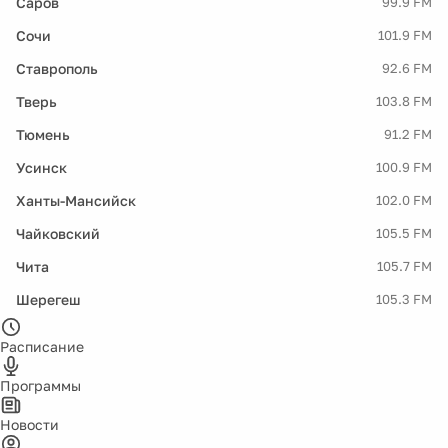
Саров
99.9 FM
Сочи
101.9 FM
Ставрополь
92.6 FM
Тверь
103.8 FM
Тюмень
91.2 FM
Усинск
100.9 FM
Ханты-Мансийск
102.0 FM
Чайковский
105.5 FM
Чита
105.7 FM
Шерегеш
105.3 FM
Расписание
Программы
Новости