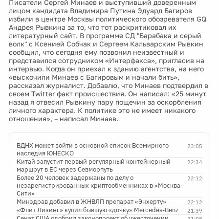
Писатели Сергей Минаев и выступивший доверенным
лицом кандидата Владимира Путина Эдуард Багиров
избили в центре Москвы политического обозревателя GQ
Андрея Рывкина за то, что тот раскритиковал их
литературный сайт. В программе СД "Барабака и серый
волк" с Ксенией Собчак и Сергеем Кальварским Рывкин
сообщил, что сегодня ему позвонил неизвестный и
представился сотрудником «Интерфакса», пригласив на
интервью. Когда он приехал к зданию агентства, на него
«выскочили Минаев с Багировым и начали бить»,
рассказал журналист. Добавлю, что Минаев подтвердил в
своем Twitter факт происшествия. Он написал: «25 минут
назад я отвесил Рывкину пару пощечин за оскорбления
личного характера. К политике это не имеет никакого
отношения», – написал Минаев.
ВДНХ может войти в основной список Всемирного
23:05
наследия ЮНЕСКО
Китай запустит первый регулярный контейнерный
22:34
маршрут в ЕС через Севморпуть
Более 20 человек задержаны по делу о
22:12
незарегистрированных криптообменниках в «Москва-
Сити»
Минздрав добавил в ЖНВЛП препарат «Энхерту»
22:12
«Флит Лизинг» купил бывшую «дочку» Mercedes-Benz
21:39
Сенат США одобрил законопроект об ужесточении
21:08