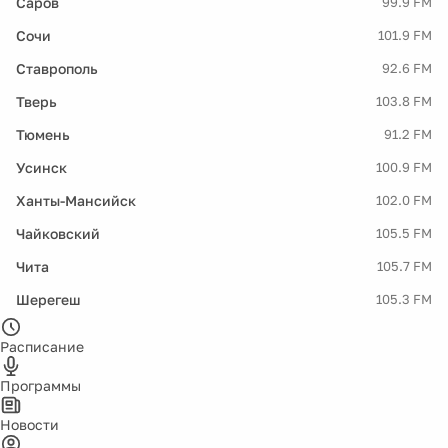
Саров
99.9 FM
Сочи
101.9 FM
Ставрополь
92.6 FM
Тверь
103.8 FM
Тюмень
91.2 FM
Усинск
100.9 FM
Ханты-Мансийск
102.0 FM
Чайковский
105.5 FM
Чита
105.7 FM
Шерегеш
105.3 FM
Расписание
Программы
Новости