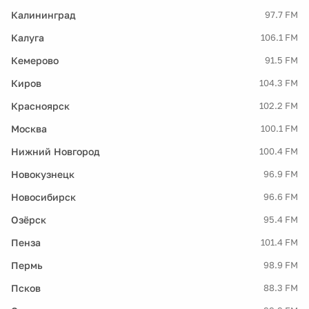
Калининград
97.7 FM
Калуга
106.1 FM
Кемерово
91.5 FM
Киров
104.3 FM
Красноярск
102.2 FM
Москва
100.1 FM
Нижний Новгород
100.4 FM
Новокузнецк
96.9 FM
Новосибирск
96.6 FM
Озёрск
95.4 FM
Пенза
101.4 FM
Пермь
98.9 FM
Псков
88.3 FM