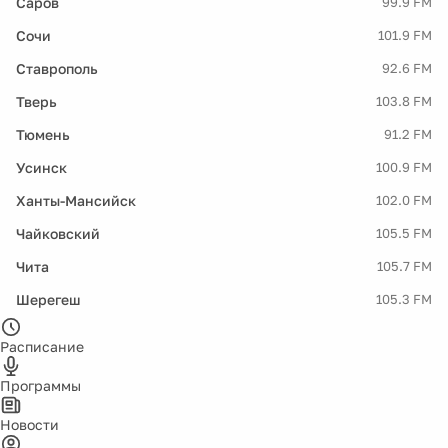
Саров
99.9 FM
Сочи
101.9 FM
Ставрополь
92.6 FM
Тверь
103.8 FM
Тюмень
91.2 FM
Усинск
100.9 FM
Ханты-Мансийск
102.0 FM
Чайковский
105.5 FM
Чита
105.7 FM
Шерегеш
105.3 FM
Расписание
Программы
Новости