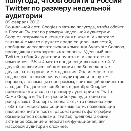
полугода, чтобы обойти в России
Twitter по размеру недельной
аудитории
09 февраля 2012
Социальной сети Google+ хватило полугода, чтобы обойти
в России Twitter по размеру недельной аудитории:
Google+ открылась в конце июня и уже в IV квартале
заняла 4-е место в рунете среди социальных сетей,
сообщила исследовательская компания Synovate Comcon,
проводящая ежеквартальные опросы. Удельный вес
Twitter в общей аудитории рунета в IV квартале не
изменился - 5% и 4 место среди социальных сетей. У
другой аналитической компании comScore данные
другие, хотя другая и методология. Она измеряет не
недельную, а ежемесячную аудиторию и не путем
опросов, а с помощью программы, считающей количество
заходов. По данным comScore, в декабре Google+
прилично отставала по размеру аудитории от Twitter.
Сами Google и Twitter российскую аудиторию не
раскрывают. Эксперты поллагают, что пользователи
любят т.н. «простые» социальные сети, позволяющие
пассивно читать посты, рассматривать фотографии,
обмениваться ссылками. Twitter, предполагающий
активное общение и небогатый функционал, для
массовой аудитории сложнее.