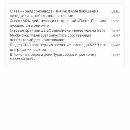
Глава «Уралдронзавода» Ткачук после покушения
15:51
находится в стабильном состоянии
Свыше 60% действующих отделений «Почты России»
15:51
нуждаются в ремонте
Газовые хранилища ЕС заполнены менее чем на 58%
15:47
Мосбиржа планирует запустить собственный
15:47
депозитарий для криптовалют
Госдеп США подтвердил введение залога до $250 тыс.
15:47
для ряда мигрантов
В Тюмени с берега реки Туры собрали уже тонну
15:47
мертвой рыбы