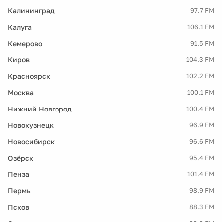
Калининград
97.7 FM
Калуга
106.1 FM
Кемерово
91.5 FM
Киров
104.3 FM
Красноярск
102.2 FM
Москва
100.1 FM
Нижний Новгород
100.4 FM
Новокузнецк
96.9 FM
Новосибирск
96.6 FM
Озёрск
95.4 FM
Пенза
101.4 FM
Пермь
98.9 FM
Псков
88.3 FM