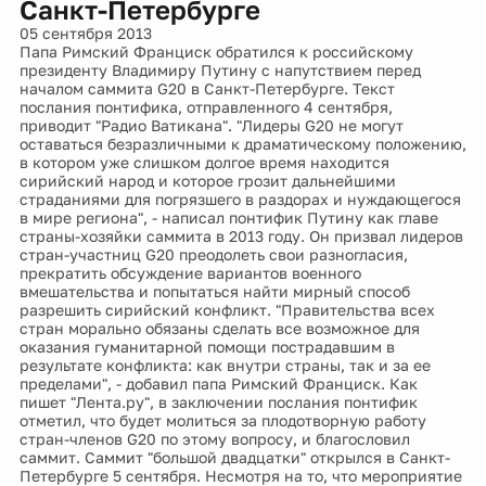
Санкт-Петербурге
05 сентября 2013
Папа Римский Франциск обратился к российскому
президенту Владимиру Путину с напутствием перед
началом саммита G20 в Санкт-Петербурге. Текст
послания понтифика, отправленного 4 сентября,
приводит "Радио Ватикана". "Лидеры G20 не могут
оставаться безразличными к драматическому положению,
в котором уже слишком долгое время находится
сирийский народ и которое грозит дальнейшими
страданиями для погрязшего в раздорах и нуждающегося
в мире региона", - написал понтифик Путину как главе
страны-хозяйки саммита в 2013 году. Он призвал лидеров
стран-участниц G20 преодолеть свои разногласия,
прекратить обсуждение вариантов военного
вмешательства и попытаться найти мирный способ
разрешить сирийский конфликт. "Правительства всех
стран морально обязаны сделать все возможное для
оказания гуманитарной помощи пострадавшим в
результате конфликта: как внутри страны, так и за ее
пределами", - добавил папа Римский Франциск. Как
пишет "Лента.ру", в заключении послания понтифик
отметил, что будет молиться за плодотворную работу
стран-членов G20 по этому вопросу, и благословил
саммит. Саммит "большой двадцатки" открылся в Санкт-
Петербурге 5 сентября. Несмотря на то, что мероприятие