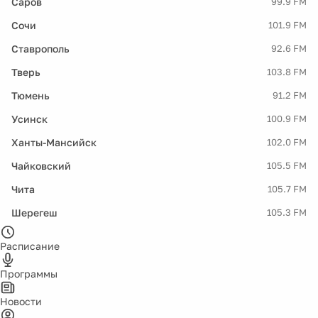
Саров
99.9 FM
Сочи
101.9 FM
Ставрополь
92.6 FM
Тверь
103.8 FM
Тюмень
91.2 FM
Усинск
100.9 FM
Ханты-Мансийск
102.0 FM
Чайковский
105.5 FM
Чита
105.7 FM
Шерегеш
105.3 FM
Расписание
Программы
Новости