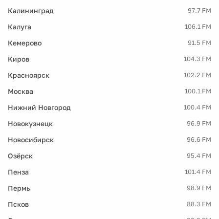
Калининград
97.7 FM
Калуга
106.1 FM
Кемерово
91.5 FM
Киров
104.3 FM
Красноярск
102.2 FM
Москва
100.1 FM
Нижний Новгород
100.4 FM
Новокузнецк
96.9 FM
Новосибирск
96.6 FM
Озёрск
95.4 FM
Пенза
101.4 FM
Пермь
98.9 FM
Псков
88.3 FM