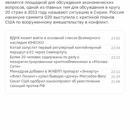
является площадкой для обсуждения экономических
вопросов, одной из главных тем для обсуждения в кругу
20 стран в 2013 году называют ситуацию в Сирии. Россия
накануне саммита G20 выступила с критикой планов
США по вооруженному вмешательству в конфликт.
ВДНХ может войти в основной список Всемирного
23:05
наследия ЮНЕСКО
Китай запустит первый регулярный контейнерный
22:34
маршрут в ЕС через Севморпуть
Более 20 человек задержаны по делу о
22:12
незарегистрированных криптообменниках в «Москва-
Сити»
Минздрав добавил в ЖНВЛП препарат «Энхерту»
22:12
«Флит Лизинг» купил бывшую «дочку» Mercedes-Benz
21:39
Сенат США одобрил законопроект об ужесточении
21:08
санкций против РФ