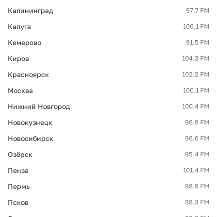
Калининград
97.7 FM
Калуга
106.1 FM
Кемерово
91.5 FM
Киров
104.3 FM
Красноярск
102.2 FM
Москва
100.1 FM
Нижний Новгород
100.4 FM
Новокузнецк
96.9 FM
Новосибирск
96.6 FM
Озёрск
95.4 FM
Пенза
101.4 FM
Пермь
98.9 FM
Псков
88.3 FM