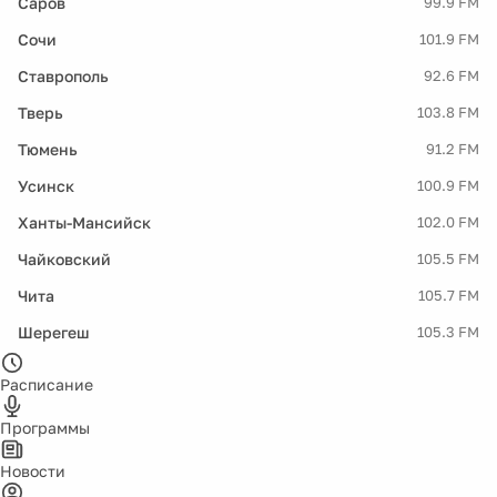
Саров
99.9 FM
Сочи
101.9 FM
Ставрополь
92.6 FM
Тверь
103.8 FM
Тюмень
91.2 FM
Усинск
100.9 FM
Ханты-Мансийск
102.0 FM
Чайковский
105.5 FM
Чита
105.7 FM
Шерегеш
105.3 FM
Расписание
Программы
Новости