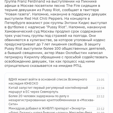
Группа Franz Ferdinand на выступлении на Пикнике
афиши в Москве посвятили песню The Fire сидящим в
тюрьме девушкам из Pussy Riot, сообщает в твиттере
"Новая газета". Напомню, накануне в поддержку девушек
выступили Red Hot Chili Peppers. На концерте в
Петербурге вокалист рок-группы Энтони Кидис выступал
в футболке с надписью "Pussy Riot". Напомню, накакнуне
Хамовнический суд Москвы продлил срок содержания
трех участниц группы под стражей на полгода. Они
обвиняются в хулиганстве, за которое уголовный кодекс
предусматривает до 7 лет лишения свободы. В защиту
Pussy Riot выступили более 100 общественных деятелей,
а бывший священник, актер Иван Охлобыстин написал
патриарху Кириллу обращение с просьбой содействовать
освобождению девушек, так как процесс над ними
отрицательно сказывается на имидже РПЦ.
ВДНХ может войти в основной список Всемирного
23:05
наследия ЮНЕСКО
Китай запустит первый регулярный контейнерный
22:34
маршрут в ЕС через Севморпуть
Более 20 человек задержаны по делу о
22:12
незарегистрированных криптообменниках в «Москва-
Сити»
Минздрав добавил в ЖНВЛП препарат «Энхерту»
22:12
«Флит Лизинг» купил бывшую «дочку» Mercedes-Benz
21:39