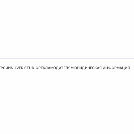
УРСИИ
SILVER STUDIO
РЕКЛАМОДАТЕЛЯМ
ЮРИДИЧЕСКАЯ ИНФОРМАЦИЯ