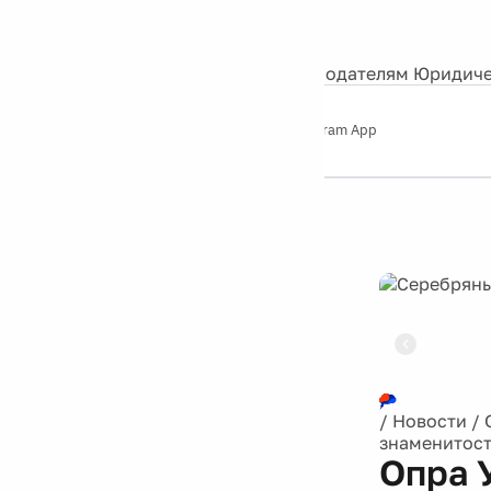
События
Контакты
О нас
Экскурсии
Silver Studio
Рекламодателям
Юридиче
Слушайте
App Store
Google Play
Telegram App
Серебряный
дождь
12+
Реклама
/
Новости
/
знаменитост
Опра 