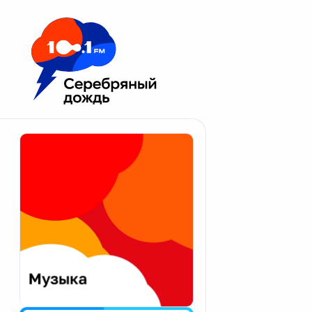
Москва 100.1 FM
Апатиты
Астрахань
Волгоград
Вологда
Екатеринбург
Иваново
Казань
Калининград
Калуга