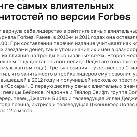
нге самых влиятельных
нитостей по версии Forbes
 вернула себе лидерство в рейтинге самых влиятельны
рнала Forbes. Ранее, в 2012-м и 2011 годах она оставал
-100. При составлении перечня издание учитывает как к
х звездами денег, так и упоминание их имен в разноо
 их влияние на тренды в социальных сетях. Второе мест
нешнем году досталось поп-певице Леди Гаге (она такж
 музыкантом года). Третья позиция — у режиссера Стив
тил, что занять место в тройке лидеров ему позволил 
 вышедшей в 2012 году и получившей несколько прести
ва «Оскара». В первую десятку самых влиятельных знам
: певицы Бейонсе, Мадонна и Тейлор Свифт, группа Bon
рер, певец Джастин Бибер и телеведущая Эллен Дедже
 года певица, актриса и телеведущая Дженнифер Лопес
ла 12-е место.