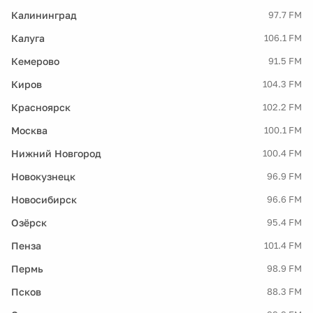
Калининград
97.7 FM
Калуга
106.1 FM
Кемерово
91.5 FM
Киров
104.3 FM
Красноярск
102.2 FM
Москва
100.1 FM
Нижний Новгород
100.4 FM
Новокузнецк
96.9 FM
Новосибирск
96.6 FM
Озёрск
95.4 FM
Пенза
101.4 FM
Пермь
98.9 FM
Псков
88.3 FM