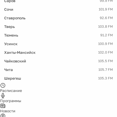
Саров
99.9 FM
Сочи
101.9 FM
Ставрополь
92.6 FM
Тверь
103.8 FM
Тюмень
91.2 FM
Усинск
100.9 FM
Ханты-Мансийск
102.0 FM
Чайковский
105.5 FM
Чита
105.7 FM
Шерегеш
105.3 FM
Расписание
Программы
Новости