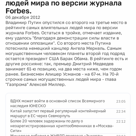
людей мира по версии журнала
Forbes.
06 декабря 2012
Владимир Путин опустился со второго на третье место в
рейтинге самых влиятельных людей мира по версии
журнала Forbes. Остаться в тройке, отмечает издание,
ему удалось "благодаря демонстрации силы власти в
отношении оппозиции". Со второго места Путина
потеснила немецкий канцлер Ангела Меркель. Самым
могущественным человеком планеты второй год подряд
остается президент США Барак Обама. В рейтинге есть и
другие россияне: так, премьер Дмитрий Медведев
занимает 61-ю позицию, на два места ниже, чем годом
ранее. Бизнесмен Алишер Усманов - на 67-м. На 70-й
строчке самых могущественных людей мира - глава
"Газпрома" Алексей Миллер.
ВДНХ может войти в основной список Всемирного
23:05
наследия ЮНЕСКО
Китай запустит первый регулярный контейнерный
22:34
маршрут в ЕС через Севморпуть
Более 20 человек задержаны по делу о
22:12
незарегистрированных криптообменниках в «Москва-
Сити»
Минздрав добавил в ЖНВЛП препарат «Энхерту»