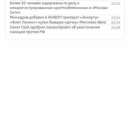
Более 20 человек задержаны по делу о
22:12
незарегистрированных криптообменниках в «Москва-
Сити»
Минздрав добавил в ЖНВЛП препарат «Энхерту»
22:12
«Флит Лизинг» купил бывшую «дочку» Mercedes-Benz
21:39
Сенат США одобрил законопроект об ужесточении
21:08
санкций против РФ