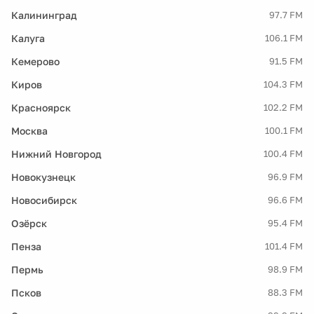
Калининград
97.7 FM
Калуга
106.1 FM
Кемерово
91.5 FM
Киров
104.3 FM
Красноярск
102.2 FM
Москва
100.1 FM
Нижний Новгород
100.4 FM
Новокузнецк
96.9 FM
Новосибирск
96.6 FM
Озёрск
95.4 FM
Пенза
101.4 FM
Пермь
98.9 FM
Псков
88.3 FM