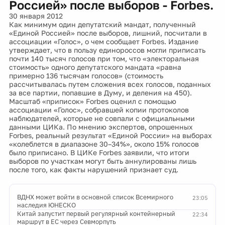
Россией» после выборов - Forbes.
30 января 2012
Как минимум один депутатский мандат, полученный
«Единой Россией» после выборов, лишний, посчитали в
ассоциации «Голос», о чем сообщает Forbes. Издание
утверждает, что в пользу единороссов могли приписать
почти 140 тысяч голосов при том, что «электоральная
стоимость» одного депутатского мандата «равна
примерно 136 тысячам голосов» (стоимость
рассчитывалась путем сложения всех голосов, поданных
за все партии, попавшие в Думу, и деления на 450).
Масштаб «приписок» Forbes оценил с помощью
ассоциации «Голос», собравшей копии протоколов
наблюдателей, которые не совпали с официальными
данными ЦИКа. По мнению экспертов, опрошенных
Forbes, реальный результат «Единой России» на выборах
«колеблется в диапазоне 30–34%», около 15% голосов
было приписано. В ЦИКе Forbes заявили, что итоги
выборов по участкам могут быть аннулированы лишь
после того, как факты нарушений признает суд.
ВДНХ может войти в основной список Всемирного
23:05
наследия ЮНЕСКО
Китай запустит первый регулярный контейнерный
22:34
маршрут в ЕС через Севморпуть