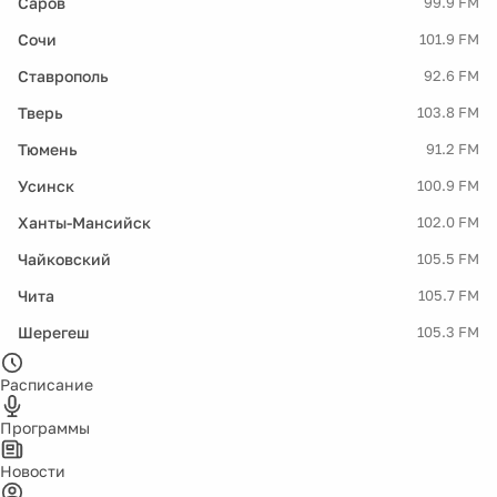
Саров
99.9 FM
Сочи
101.9 FM
Ставрополь
92.6 FM
Тверь
103.8 FM
Тюмень
91.2 FM
Усинск
100.9 FM
Ханты-Мансийск
102.0 FM
Чайковский
105.5 FM
Чита
105.7 FM
Шерегеш
105.3 FM
Расписание
Программы
Новости