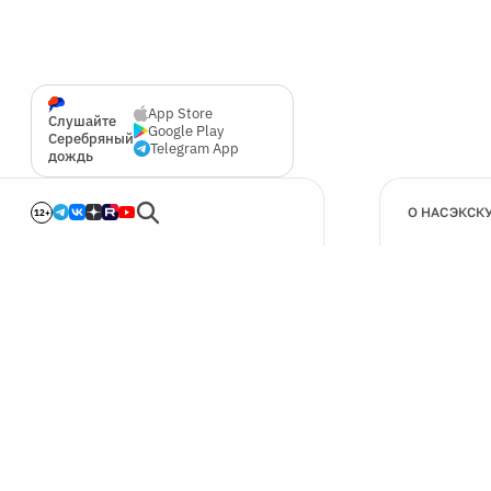
App Store
Слушайте
Google Play
Серебряный
Telegram App
дождь
О НАС
ЭКСК
12+
🍪
Мы используем cookie для улучшения работы сайта.