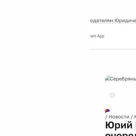
События
Контакты
О нас
Экскурсии
Silver Studio
Рекламодателям
Юридиче
Слушайте
App Store
Google Play
Telegram App
Серебряный
дождь
12+
Реклама
/
Новости
/
Юрий 
очере