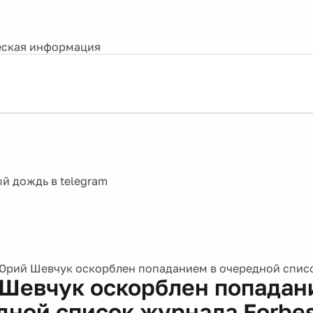
ская информация
Юрий Шевчук оскорблен попаданием в очередной списо
Шевчук оскорблен попадан
дной список журнала Forbe