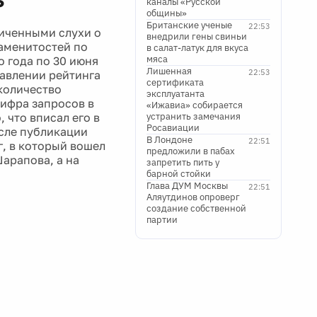
каналы «Русской
общины»
Британские ученые
22:53
иченными слухи о
внедрили гены свиньи
наменитостей по
в салат-латук для вкуса
мяса
о года по 30 июня
Лишенная
22:53
тавлении рейтинга
сертификата
количество
эксплуатанта
цифра запросов в
«Ижавиа» собирается
, что вписал его в
устранить замечания
Росавиации
сле публикации
В Лондоне
22:51
нг, в который вошел
предложили в пабах
Шарапова, а на
запретить пить у
барной стойки
Глава ДУМ Москвы
22:51
Аляутдинов опроверг
создание собственной
партии