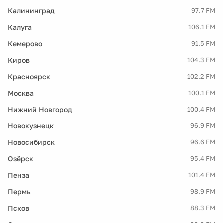
Калининград
97.7 FM
Калуга
106.1 FM
Кемерово
91.5 FM
Киров
104.3 FM
Красноярск
102.2 FM
Москва
100.1 FM
Нижний Новгород
100.4 FM
Новокузнецк
96.9 FM
Новосибирск
96.6 FM
Озёрск
95.4 FM
Пенза
101.4 FM
Пермь
98.9 FM
Псков
88.3 FM