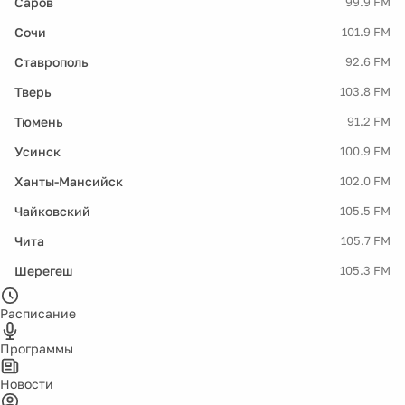
Саров
99.9 FM
Сочи
101.9 FM
Ставрополь
92.6 FM
Тверь
103.8 FM
Тюмень
91.2 FM
Усинск
100.9 FM
Ханты-Мансийск
102.0 FM
Чайковский
105.5 FM
Чита
105.7 FM
Шерегеш
105.3 FM
Расписание
Программы
Новости