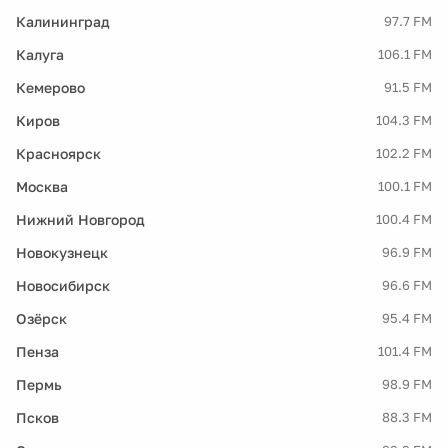
Калининград
97.7 FM
Калуга
106.1 FM
Кемерово
91.5 FM
Киров
104.3 FM
Красноярск
102.2 FM
Москва
100.1 FM
Нижний Новгород
100.4 FM
Новокузнецк
96.9 FM
Новосибирск
96.6 FM
Озёрск
95.4 FM
Пенза
101.4 FM
Пермь
98.9 FM
Псков
88.3 FM