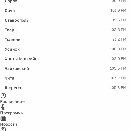
Саров
99.9 FM
Сочи
101.9 FM
Ставрополь
92.6 FM
Тверь
103.8 FM
Тюмень
91.2 FM
Усинск
100.9 FM
Ханты-Мансийск
102.0 FM
Чайковский
105.5 FM
Чита
105.7 FM
Шерегеш
105.3 FM
Расписание
Программы
Новости