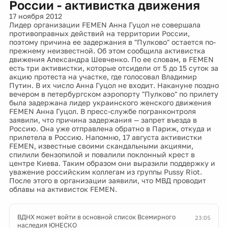
России - активистка движения
17 ноября 2012
Лидер организации FEMEN Анна Гуцол не совершала
противоправных действий на территории России,
поэтому причина ее задержания в "Пулково" остается по-
прежнему неизвестной. Об этом сообщила активистка
движения Александра Шевченко. По ее словам, в FEMEN
есть три активистки, которые отсидели от 5 до 15 суток за
акцию протеста на участке, где голосовал Владимир
Путин. В их число Анна Гуцол не входит. Накануне поздно
вечером в петербургском аэропорту "Пулково" по прилету
была задержана лидер украинского женского движения
FEMEN Анна Гуцол. В пресс-службе погранконтроля
заявили, что причина задержания — запрет въезда в
Россию. Она уже отправлена обратно в Париж, откуда и
прилетела в Россию. Напомню, 17 августа активистки
FEMEN, известные своими скандальными акциями,
спилили бензопилой и повалили поклонный крест в
центре Киева. Таким образом они выразили поддержку и
уважение российским коллегам из группы Pussy Riot.
После этого в организации заявили, что МВД проводит
облавы на активисток FEMEN.
ВДНХ может войти в основной список Всемирного
23:05
наследия ЮНЕСКО