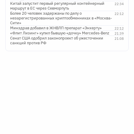
Китай запустит первый регулярный контейнерный
22:34
маршрут в ЕС через Севморпуть
Более 20 человек задержаны по делу о
22:12
незарегистрированных криптообменниках в «Москва-
Сити»
Минздрав добавил в ЖНВЛП препарат «Энхерту»
22:12
«Флит Лизинг» купил бывшую «дочку» Mercedes-Benz
21:39
Сенат США одобрил законопроект об ужесточении
21:08
санкций против РФ