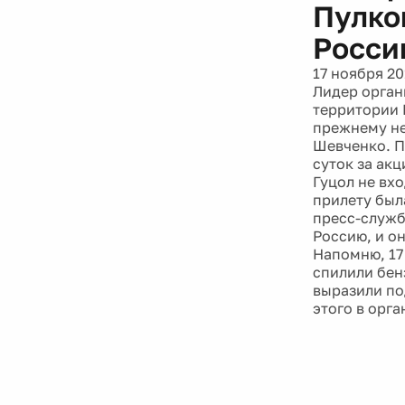
Пулков
Росси
17 ноября 20
Лидер орган
территории 
прежнему не
Шевченко. По
суток за акц
Гуцол не вх
прилету был
пресс-служб
Россию, и о
Напомню, 17
спилили бен
выразили по
этого в орг