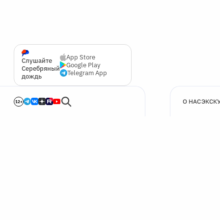
App Store
Слушайте
Google Play
Серебряный
Telegram App
дождь
О НАС
ЭКСК
12+