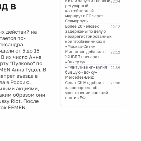
Китай запустит первый
22:34
зд в
регулярный
контейнерный
маршрут в ЕС через
Севморпуть
Более 20 человек
22:12
х действий на
задержаны по делу о
незарегистрированных
тается по-
криптообменниках в
лександра
«Москва-Сити»
дели от 5 до 15
Минздрав добавил в
22:12
 В их число Анна
ЖНВЛП препарат
«Энхерту»
рту "Пулково" по
«Флит Лизинг» купил
21:39
MEN Анна Гуцол. В
бывшую «дочку»
апрет въезда в
Mercedes-Benz
ла в Россию.
Сенат США одобрил
21:08
законопроект об
льными акциями,
ужесточении санкций
Таким образом они
против РФ
ssy Riot. После
ток FEMEN.