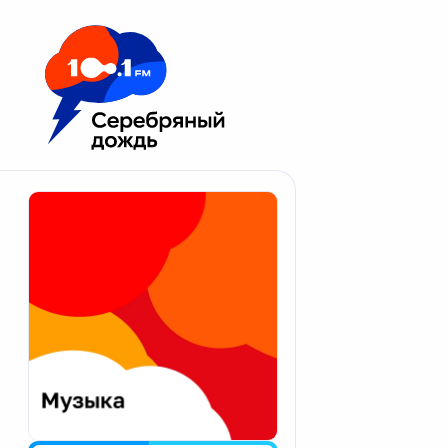
Москва 100.1 FM
Апатиты
Астрахань
Волгоград
Вологда
Екатеринбург
Иваново
Казань
Калининград
Калуга