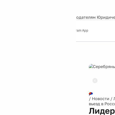
События
Контакты
О нас
Экскурсии
Silver Studio
Рекламодателям
Юридиче
Слушайте
App Store
Google Play
Telegram App
Серебряный
дождь
12+
Реклама
/
Новости
/
вьезд в Рос
Лидер