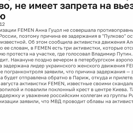
о, не имеет запрета на вье
ю
12
изации FEMEN Анна Гуцол не совершала противоправны
России, поэтому причина ее задержания в "Пулково" ос
известной. Об этом сообщила активистка движения А
 ее словам, в FEMEN есть три активистки, которые отси
ию протеста на участке, где голосовал Владимир Путин.
одит. Накануне поздно вечером в петербургском аэропо
а задержана лидер украинского женского движения FE
е погранконтроля заявили, что причина задержания — з
на будет отправлена обратно в Париж, откуда и прилете
 августа активистки FEMEN, известные своими сканда
зопилой и повалили поклонный крест в центре Киева. 
ддержку и уважение российским коллегам из группы Pu
анизации заявили, что МВД проводит облавы на активис