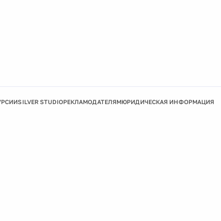
УРСИИ
SILVER STUDIO
РЕКЛАМОДАТЕЛЯМ
ЮРИДИЧЕСКАЯ ИНФОРМАЦИЯ