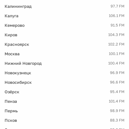
Калининград
97.7 FM
Калуга
106.1 FM
Кемерово
91.5 FM
Киров
104.3 FM
Красноярск
102.2 FM
Москва
100.1 FM
Нижний Новгород
100.4 FM
Новокузнецк
96.9 FM
Новосибирск
96.6 FM
Озёрск
95.4 FM
Пенза
101.4 FM
Пермь
98.9 FM
Псков
88.3 FM