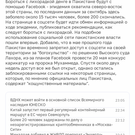
Бороться с лихорадкой денге в Пакистане будут с
помощью Facebook - эпидемия охватила северо-восток
этой страны, по последним данным за сентябрь здесь
заболело около 15 тысяч человек, более 200 скончались.
На странице в соцсети будет идти обмен информацией о
ходе эпидемии, публиковаться рекомендации, как
следует бороться с лихорадкой. На подобное
использование социальной сети пакистанские власти
пошли впервые. Добавлю, что в мае прошлого года
Пакистан временно запретил доступ к соцсети на своей
территории за "богохульство" - по решению Высокого суда
Лахора, из-за планов Facebook провести 20 мая конкурс
карикатур на пророка Мухаммеда. Спустя около двух
недель доступ все же был открыт, однако остались
заблокированными ссылки на некоторые страницы,
которые, по мнению официальных лиц Пакистана,
содержат "кощунственные материалы".
ВДНХ может войти в основной список Всемирного
23:05
наследия ЮНЕСКО
Китай запустит первый регулярный контейнерный
22:34
маршрут в ЕС через Севморпуть
Более 20 человек задержаны по делу о
22:12
незарегистрированных криптообменниках в «Москва-
Сити»
Минздрав добавил в ЖНВЛП препарат «Энхерту»
22:12