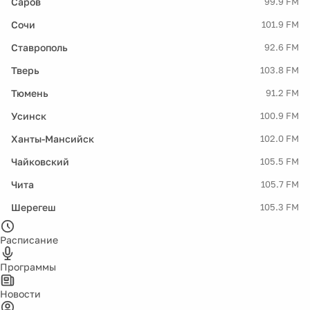
Саров
99.9 FM
Сочи
101.9 FM
Ставрополь
92.6 FM
Тверь
103.8 FM
Тюмень
91.2 FM
Усинск
100.9 FM
Ханты-Мансийск
102.0 FM
Чайковский
105.5 FM
Чита
105.7 FM
Шерегеш
105.3 FM
Расписание
Программы
Новости