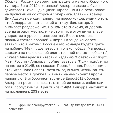
Сборная России во время завтрашнего матча отборочного
турнира Euro-2012 с командой Андорры должна будет
действовать очень дисциплинированно и не реагировать
на провокации со стороны соперника. Главный тренер
Дик Адвокат сегодня заявил на пресс-конференции о том,
что Андорра играет в некий антифутбол, который
вызывает раздражение. Но нам это знакомо, андоррцы
всегда играют жестко, и не стоит их в этом винить, все
упирается в уровень мастерства". В свою очередь
главный тренер сборной Андорры Кольдо Альварес
заявил, что в матче с Россией его команда будет играть
на победу. "Меня удовлетворит только победа. Мы всегда
выходим на поле с одной единственной целью - победить",
- сказал Альварес в интервью изданию "Советский спорт".
Матч Россия - Андорра пройдет завтра в "Лужниках", игра
начнется в 21:45, ее покажет Первый канал. Россиянам в
этой игре надо набрать хотя бы одно очко, чтобы занять
первое место в группе В и выйти на чемпионат Европы
напрямую. В отборочном турнире Евро-2012 сборная
Андорры проиграла девять матчей из девяти, забив один
гол и пропустив 19. В рейтинге ФИФА Андорра находится
на последнем, 203 месте.
Минцифры не планирует ограничивать детям доступ к
16:51
соцсетям