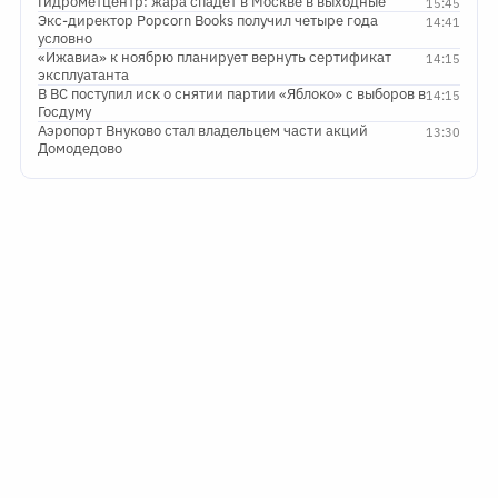
Гидрометцентр: жара спадет в Москве в выходные
15:45
Экс-директор Popcorn Books получил четыре года
14:41
условно
«Ижавиа» к ноябрю планирует вернуть сертификат
14:15
эксплуатанта
В ВС поступил иск о снятии партии «Яблоко» с выборов в
14:15
Госдуму
Аэропорт Внуково стал владельцем части акций
13:30
Домодедово