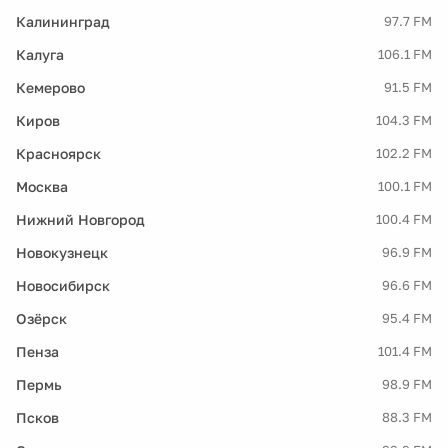
Калининград
97.7 FM
Калуга
106.1 FM
Кемерово
91.5 FM
Киров
104.3 FM
Красноярск
102.2 FM
Москва
100.1 FM
Нижний Новгород
100.4 FM
Новокузнецк
96.9 FM
Новосибирск
96.6 FM
Озёрск
95.4 FM
Пенза
101.4 FM
Пермь
98.9 FM
Псков
88.3 FM