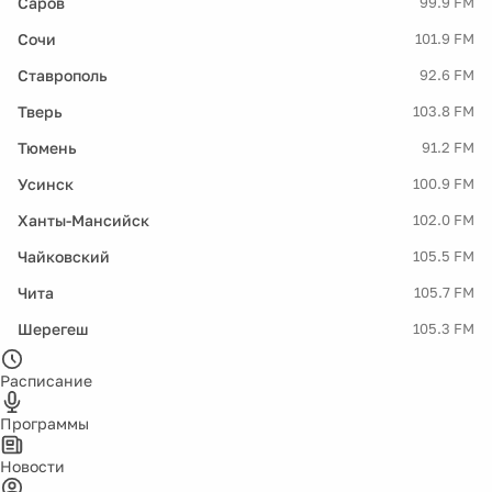
Саров
99.9 FM
Сочи
101.9 FM
Ставрополь
92.6 FM
Тверь
103.8 FM
Тюмень
91.2 FM
Усинск
100.9 FM
Ханты-Мансийск
102.0 FM
Чайковский
105.5 FM
Чита
105.7 FM
Шерегеш
105.3 FM
Расписание
Программы
Новости