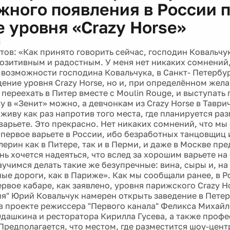
жного появления в России 
е уровня «Crazy Horse»
3
тов: «Как принято говорить сейчас, господин Ковальчук
позитивным и радостным. У меня нет никаких сомнений,
возможности господина Ковальчука, в Санкт- Петербур
дение уровня Crazy Horse, но и, при определённом жела
переехать в Питер вместе с Moulin Rouge, и выступать 
 в «Зенит» можно, а девчонкам из Crazy Horse в Таври
 живу как раз напротив того места, где планируется ра
варьете. Это прекрасно. Нет никаких сомнений, что м
 первое варьете в России, ибо безработных танцовщиц
ерин как в Питере, так и в Перми, и даже в Москве пр
ень хочется надеяться, что вслед за хорошим варьете н
аучимся делать такие же безупречные: вина, сыры и, на
ые дороги, как в Париже». Как мы сообщали ранее, в 
ервое кабаре, как заявлено, уровня парижского Crazy H
ия" Юрий Ковальчук намерен открыть заведение в Петер
 в проекте режиссера "Первого канала" Феликса Михайл
дашкина и ресторатора Кирилла Гусева, а также проф
Предполагается, что местом, где разместится шоу-цент