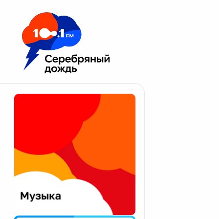
Москва 100.1 FM
Апатиты
Астрахань
Волгоград
Вологда
Екатеринбург
Иваново
Казань
Калининград
Калуга