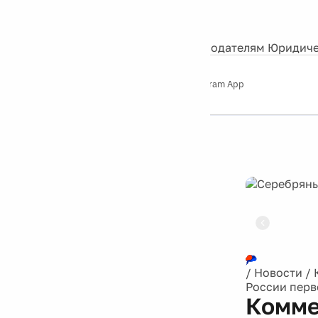
События
Контакты
О нас
Экскурсии
Silver Studio
Рекламодателям
Юридиче
Слушайте
App Store
Google Play
Telegram App
Серебряный
дождь
12+
Реклама
/
Новости
/
России перв
Комме