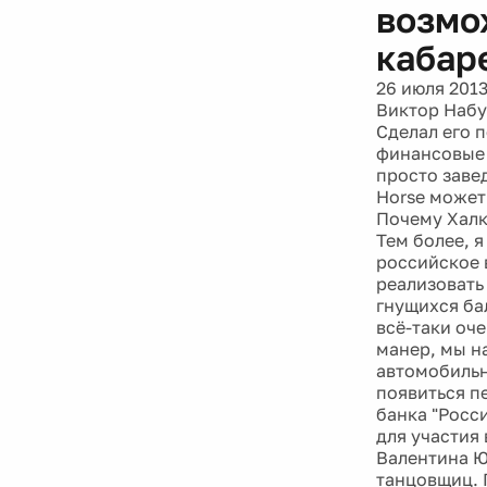
возмо
кабар
26 июля 201
Виктор Набу
Сделал его 
финансовые 
просто заве
Horse может 
Почему Халку
Тем более, я
российское 
реализовать
гнущихся бал
всё-таки оч
манер, мы н
автомобильн
появиться п
банка "Росс
для участия
Валентина Ю
танцовщиц. 