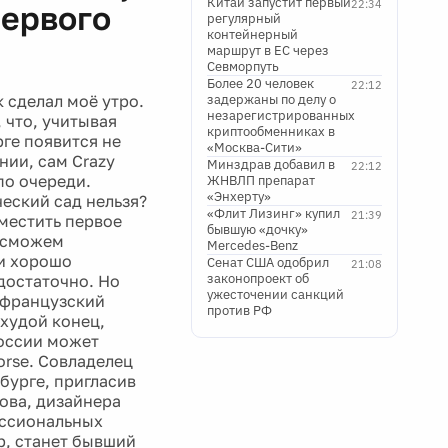
Китай запустит первый
22:34
первого
регулярный
контейнерный
маршрут в ЕС через
Севморпуть
Более 20 человек
22:12
 сделал моё утро.
задержаны по делу о
незарегистрированных
 что, учитывая
криптообменниках в
ге появится не
«Москва-Сити»
нии, сам Crazy
Минздрав добавил в
22:12
по очереди.
ЖНВЛП препарат
«Энхерту»
ческий сад нельзя?
«Флит Лизинг» купил
21:39
зместить первое
бывшую «дочку»
ы сможем
Mercedes-Benz
 и хорошо
Сенат США одобрил
21:08
законопроект об
едостаточно. Но
ужесточении санкций
а французский
против РФ
 худой конец,
России может
orse. Совладелец
бурге, пригласив
ова, дизайнера
ессиональных
р, станет бывший