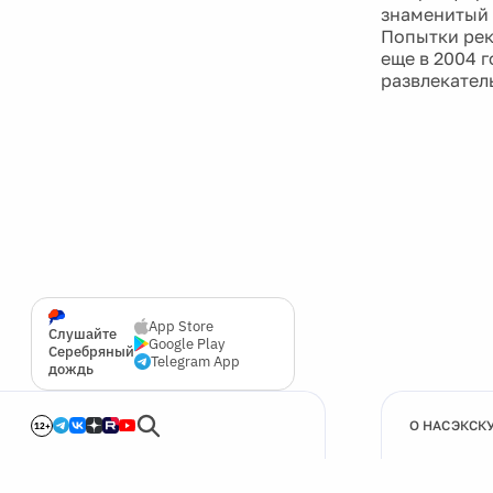
знаменитый 
Попытки рек
еще в 2004 
развлекател
App Store
Слушайте
Google Play
Серебряный
Telegram App
дождь
О НАС
ЭКСК
12+