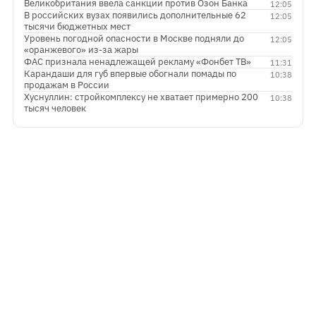
Великобритания ввела санкции против Озон Банка
12:05
В российских вузах появились дополнительные 62
12:05
тысячи бюджетных мест
Уровень погодной опасности в Москве подняли до
12:05
«оранжевого» из-за жары
ФАС признала ненадлежащей рекламу «Фонбет ТВ»
11:31
Карандаши для губ впервые обогнали помады по
10:38
продажам в России
Хуснуллин: стройкомплексу не хватает примерно 200
10:38
тысяч человек