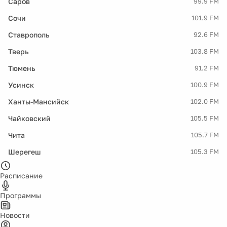
Саров
99.9 FM
Сочи
101.9 FM
Ставрополь
92.6 FM
Тверь
103.8 FM
Тюмень
91.2 FM
Усинск
100.9 FM
Ханты-Мансийск
102.0 FM
Чайковский
105.5 FM
Чита
105.7 FM
Шерегеш
105.3 FM
Расписание
Программы
Новости