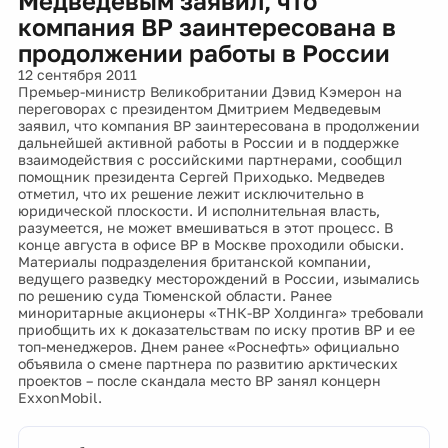
Медведевым заявил, что
компания BP заинтересована в
продолжении работы в России
12 сентября 2011
Премьер-министр Великобритании Дэвид Кэмерон на
переговорах с президентом Дмитрием Медведевым
заявил, что компания BP заинтересована в продолжении
дальнейшей активной работы в России и в поддержке
взаимодействия с российскими партнерами, сообщил
помощник президента Сергей Приходько. Медведев
отметил, что их решение лежит исключительно в
юридической плоскости. И исполнительная власть,
разумеется, не может вмешиваться в этот процесс. В
конце августа в офисе BP в Москве проходили обыски.
Материалы подразделения британской компании,
ведущего разведку месторождений в России, изымались
по решению суда Тюменской области. Ранее
миноритарные акционеры «ТНК-ВР Холдинга» требовали
приобщить их к доказательствам по иску против BP и ее
топ-менеджеров. Днем ранее «Роснефть» официально
объявила о смене партнера по развитию арктических
проектов – после скандала место BP занял концерн
ExxonMobil.