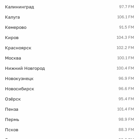
Калининград
97.7 FM
Калуга
106.1 FM
Кемерово
91.5 FM
Киров
104.3 FM
Красноярск
102.2 FM
Москва
100.1 FM
Нижний Новгород
100.4 FM
Новокузнецк
96.9 FM
Новосибирск
96.6 FM
Озёрск
95.4 FM
Пенза
101.4 FM
Пермь
98.9 FM
Псков
88.3 FM