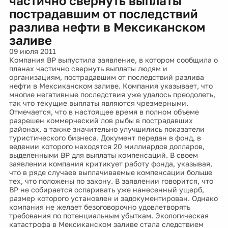
частично свернуть выплаты
пострадавшим от последствий
разлива нефти в Мексиканском
заливе
09 июля 2011
Компания BP выпустила заявление, в котором сообщила о
планах частично свернуть выплаты людям и
организациям, пострадавшим от последствий разлива
нефти в Мексиканском заливе. Компания указывает, что
многие негативные последствия уже удалось преодолеть,
так что текущие выплаты являются чрезмерными.
Отмечается, что в настоящее время в полном объеме
разрешен коммерческий лов рыбы в пострадавших
районах, а также значительно улучшились показатели
туристического бизнеса. Документ передан в фонд, в
ведении которого находятся 20 миллиардов долларов,
выделенными BP для выплаты компенсаций. В своем
заявлении компания критикует работу фонда, указывая,
что в ряде случаев выплачиваемые компенсации больше
тех, что положены по закону. В заявлении говорится, что
BP не собирается оспаривать уже нанесенный ущерб,
размер которого установлен и задокументирован. Однако
компания не желает безоговорочно удовлетворять
требования по потенциальным убыткам. Экологическая
катастрофа в Мексиканском заливе стала следствием