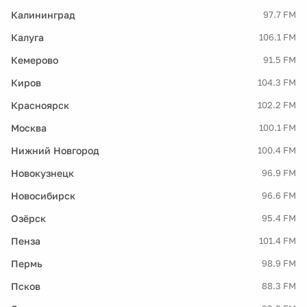
Калининград
97.7 FM
Калуга
106.1 FM
Кемерово
91.5 FM
Киров
104.3 FM
Красноярск
102.2 FM
Москва
100.1 FM
Нижний Новгород
100.4 FM
Новокузнецк
96.9 FM
Новосибирск
96.6 FM
Озёрск
95.4 FM
Пенза
101.4 FM
Пермь
98.9 FM
Псков
88.3 FM