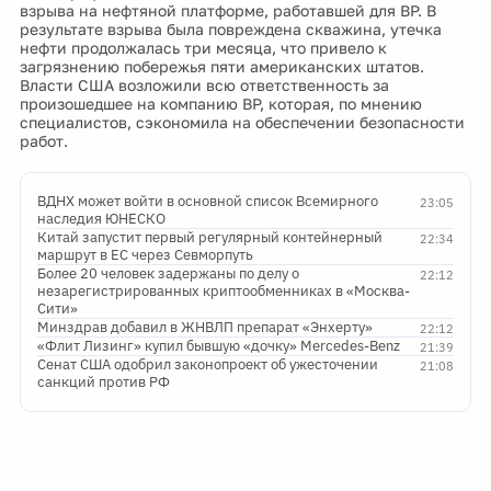
взрыва на нефтяной платформе, работавшей для BP. В
результате взрыва была повреждена скважина, утечка
нефти продолжалась три месяца, что привело к
загрязнению побережья пяти американских штатов.
Власти США возложили всю ответственность за
произошедшее на компанию BP, которая, по мнению
специалистов, сэкономила на обеспечении безопасности
работ.
ВДНХ может войти в основной список Всемирного
23:05
наследия ЮНЕСКО
Китай запустит первый регулярный контейнерный
22:34
маршрут в ЕС через Севморпуть
Более 20 человек задержаны по делу о
22:12
незарегистрированных криптообменниках в «Москва-
Сити»
Минздрав добавил в ЖНВЛП препарат «Энхерту»
22:12
«Флит Лизинг» купил бывшую «дочку» Mercedes-Benz
21:39
Сенат США одобрил законопроект об ужесточении
21:08
санкций против РФ