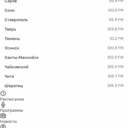
Саров
99.9 FM
Сочи
101.9 FM
Ставрополь
92.6 FM
Тверь
103.8 FM
Тюмень
91.2 FM
Усинск
100.9 FM
Ханты-Мансийск
102.0 FM
Чайковский
105.5 FM
Чита
105.7 FM
Шерегеш
105.3 FM
Расписание
Программы
Новости