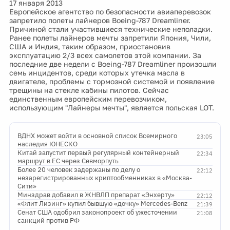
17 января 2013
Европейское агентство по безопасности авиаперевозок
запретило полеты лайнеров Boeing-787 Dreamliner.
Причиной стали участившиеся технические неполадки.
Ранее полеты лайнеров мечты запретили Япония, Чили,
США и Индия, таким образом, приостановив
эксплуатацию 2/3 всех самолетов этой компании. За
последние две недели с Boeing-787 Dreamliner произошли
семь инцидентов, среди которых утечка масла в
двигателе, проблемы с тормозной системой и появление
трещины на стекле кабины пилотов. Сейчас
единственным европейским перевозчиком,
использующим "Лайнеры мечты", является польская LOT.
ВДНХ может войти в основной список Всемирного
23:05
наследия ЮНЕСКО
Китай запустит первый регулярный контейнерный
22:34
маршрут в ЕС через Севморпуть
Более 20 человек задержаны по делу о
22:12
незарегистрированных криптообменниках в «Москва-
Сити»
Минздрав добавил в ЖНВЛП препарат «Энхерту»
22:12
«Флит Лизинг» купил бывшую «дочку» Mercedes-Benz
21:39
Сенат США одобрил законопроект об ужесточении
21:08
санкций против РФ