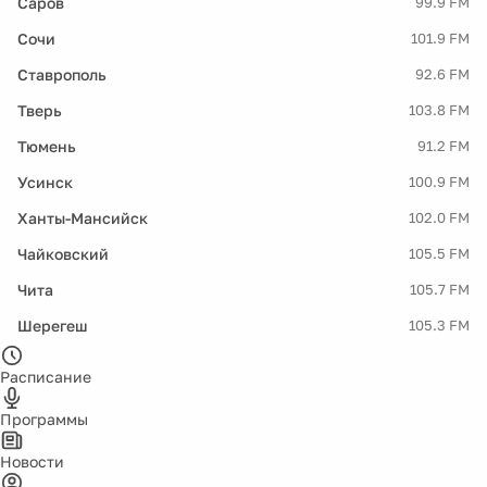
Саров
99.9 FM
Сочи
101.9 FM
Ставрополь
92.6 FM
Тверь
103.8 FM
Тюмень
91.2 FM
Усинск
100.9 FM
Ханты-Мансийск
102.0 FM
Чайковский
105.5 FM
Чита
105.7 FM
Шерегеш
105.3 FM
Расписание
Программы
Новости