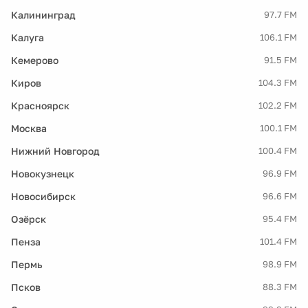
Калининград
97.7 FM
Калуга
106.1 FM
Кемерово
91.5 FM
Киров
104.3 FM
Красноярск
102.2 FM
Москва
100.1 FM
Нижний Новгород
100.4 FM
Новокузнецк
96.9 FM
Новосибирск
96.6 FM
Озёрск
95.4 FM
Пенза
101.4 FM
Пермь
98.9 FM
Псков
88.3 FM