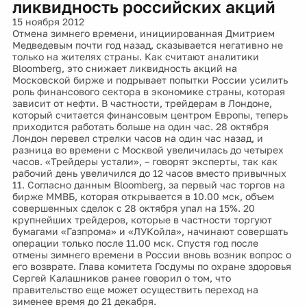
ликвидность российских акций
15 ноября 2012
Отмена зимнего времени, инициированная Дмитрием
Медведевым почти год назад, сказывается негативно не
только на жителях страны. Как считают аналитики
Bloomberg, это снижает ликвидность акций на
Московской бирже и подрывает попытки России усилить
роль финансового сектора в экономике страны, которая
зависит от нефти. В частности, трейдерам в Лондоне,
который считается финансовым центром Европы, теперь
приходится работать больше на один час. 28 октября
Лондон перевел стрелки часов на один час назад, и
разница во времени с Москвой увеличилась до четырех
часов. «Трейдеры устали», – говорят эксперты, так как
рабочий день увеличился до 12 часов вместо привычных
11. Согласно данным Bloomberg, за первый час торгов на
бирже ММВБ, которая открывается в 10.00 мск, объем
совершенных сделок с 28 октября упал на 15%. 20
крупнейших трейдеров, которые в частности торгуют
бумагами «Газпрома» и «ЛУКойла», начинают совершать
операции только после 11.00 мск. Спустя год после
отмены зимнего времени в России вновь возник вопрос о
его возврате. Глава комитета Госдумы по охране здоровья
Сергей Калашников ранее говорил о том, что
правительство еще может осуществить переход на
зименее время до 21 декабря.