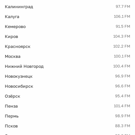
Калининград
97.7 FM
Калуга
106.1 FM
Кемерово
91.5 FM
Киров
104.3 FM
Красноярск
102.2 FM
Москва
100.1 FM
Нижний Новгород
100.4 FM
Новокузнецк
96.9 FM
Новосибирск
96.6 FM
Озёрск
95.4 FM
Пенза
101.4 FM
Пермь
98.9 FM
Псков
88.3 FM