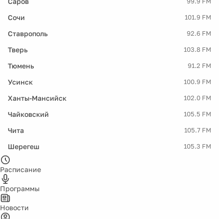
Саров
99.9 FM
Сочи
101.9 FM
Ставрополь
92.6 FM
Тверь
103.8 FM
Тюмень
91.2 FM
Усинск
100.9 FM
Ханты-Мансийск
102.0 FM
Чайковский
105.5 FM
Чита
105.7 FM
Шерегеш
105.3 FM
Расписание
Программы
Новости