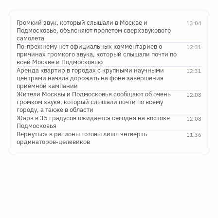
Громкий звук, который слышали в Москве и
13:04
Подмосковье, объясняют пролетом сверхзвукового
самолета
По-прежнему нет официальных комментариев о
12:31
причинах громкого звука, который слышали почти по
всей Москве и Подмосковью
Аренда квартир в городах с крупными научными
12:31
центрами начала дорожать на фоне завершения
приемной кампании
Жители Москвы и Подмосковья сообщают об очень
12:08
громком звуке, который слышали почти по всему
городу, а также в области
Жара в 35 градусов ожидается сегодня на востоке
12:08
Подмосковья
Вернуться в регионы готовы лишь четверть
11:36
ординаторов-целевиков