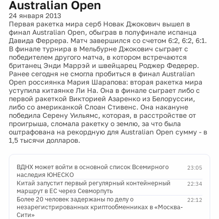
Australian Open
24 января 2013
Первая ракетка мира серб Новак Джокович вышел в
финал Australian Open, обыграв в полуфинале испанца
Давида Феррера. Матч завершился со счетом 6:2, 6:2, 6:1.
В финале турнира в Мельбурне Джокович сыграет с
победителем другого матча, в котором встречаются
британец Энди Маррэй и швейцарец Роджер Федерер.
Ранее сегодня не смогла пробиться в финал Australian
Open россиянка Мария Шарапова: вторая ракетка мира
уступила китаянке Ли На. Она в финале сыграет либо с
первой ракеткой Викторией Азаренко из Белоруссии,
либо со американкой Слоан Стивенс. Она накануне
победила Серену Уильямс, которая, в расстройстве от
проигрыша, сломала ракетку о землю, за что была
оштрафована на рекордную для Australian Open сумму - в
1,5 тысячи долларов.
ВДНХ может войти в основной список Всемирного
23:05
наследия ЮНЕСКО
Китай запустит первый регулярный контейнерный
22:34
маршрут в ЕС через Севморпуть
Более 20 человек задержаны по делу о
22:12
незарегистрированных криптообменниках в «Москва-
Сити»