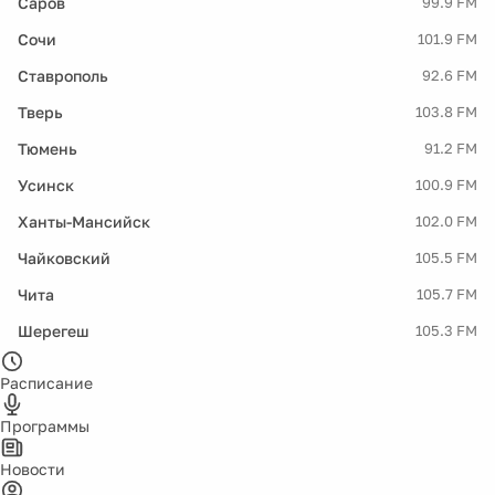
Саров
99.9 FM
Сочи
101.9 FM
Ставрополь
92.6 FM
Тверь
103.8 FM
Тюмень
91.2 FM
Усинск
100.9 FM
Ханты-Мансийск
102.0 FM
Чайковский
105.5 FM
Чита
105.7 FM
Шерегеш
105.3 FM
Расписание
Программы
Новости