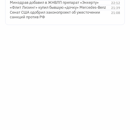
Минздрав добавил в ЖНВЛП препарат «Энхерту»
22:12
«Флит Лизинг» купил бывшую «дочку» Mercedes-Benz
21:39
Сенат США одобрил законопроект об ужесточении
21:08
санкций против РФ