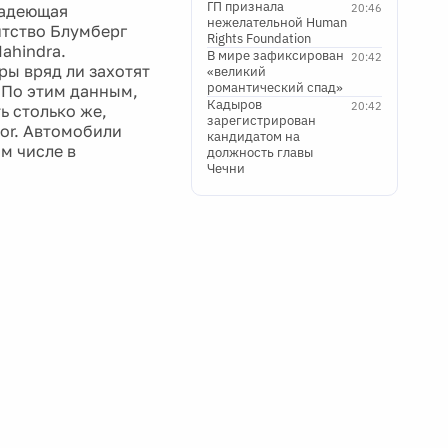
ГП признала
ладеющая
20:46
нежелательной Human
нтство Блумберг
Rights Foundation
ahindra.
В мире зафиксирован
20:42
ы вряд ли захотят
«великий
романтический спад»
. По этим данным,
Кадыров
20:42
ь столько же,
зарегистрирован
tor. Автомобили
кандидатом на
м числе в
должность главы
Чечни