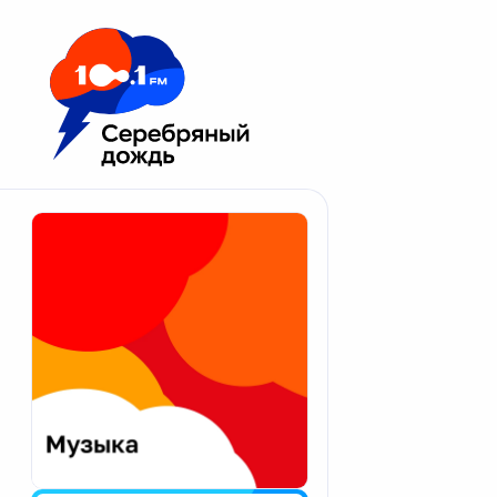
Москва 100.1 FM
Апатиты
Астрахань
Волгоград
Вологда
Екатеринбург
Иваново
Казань
Калининград
Калуга