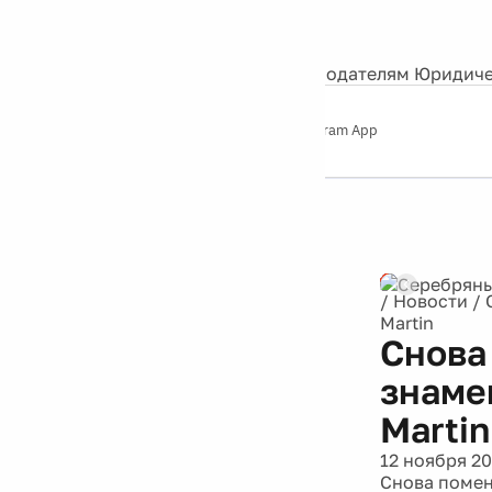
События
Контакты
О нас
Экскурсии
Silver Studio
Рекламодателям
Юридиче
Слушайте
App Store
Google Play
Telegram App
Серебряный
дождь
12+
Реклама
/
Новости
/
Martin
Снова
знаме
Martin
12 ноября 20
Снова помен