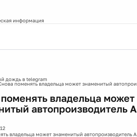
ская информация
Снова поменять владельца может знаменитый автопрои
 поменять владельца может
нитый автопроизводитель A
12
ять владельца может знаменитый автопроизводитель As