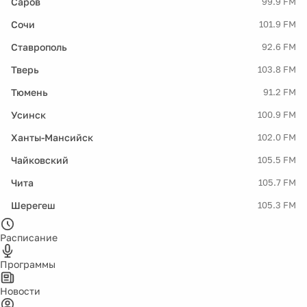
Саров
99.9 FM
Сочи
101.9 FM
Ставрополь
92.6 FM
Тверь
103.8 FM
Тюмень
91.2 FM
Усинск
100.9 FM
Ханты-Мансийск
102.0 FM
Чайковский
105.5 FM
Чита
105.7 FM
Шерегеш
105.3 FM
Расписание
Программы
Новости