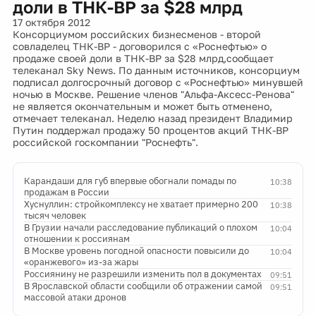
доли в ТНК-BP за $28 млрд
17 октября 2012
Консорциумом российских бизнесменов - второй
совладелец ТНК-BP - договорился с «Роснефтью» о
продаже своей доли в ТНК-BP за $28 млрд,сообщает
телеканал Sky News. По данным источников, консорциум
подписал долгосрочный договор с «Роснефтью» минувшей
ночью в Москве. Решение членов "Альфа-Аксесс-Ренова"
не является окончательным и может быть отменено,
отмечает телеканал. Неделю назад президент Владимир
Путин поддержал продажу 50 процентов акций ТНК-ВР
российской госкомпании "Роснефть".
Карандаши для губ впервые обогнали помады по
10:38
продажам в России
Хуснуллин: стройкомплексу не хватает примерно 200
10:38
тысяч человек
В Грузии начали расследование публикаций о плохом
10:04
отношении к россиянам
В Москве уровень погодной опасности повысили до
10:04
«оранжевого» из-за жары
Россиянину не разрешили изменить пол в документах
09:51
В Ярославской области сообщили об отражении самой
09:51
массовой атаки дронов