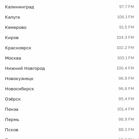
Калининград
97.7 FM
Калуга
106.1 FM
Кемерово
91.5 FM
Киров
104.3 FM
Красноярск
102.2 FM
Москва
100.1 FM
Нижний Новгород
100.4 FM
Новокузнецк
96.9 FM
Новосибирск
96.6 FM
Озёрск
95.4 FM
Пенза
101.4 FM
Пермь
98.9 FM
Псков
88.3 FM