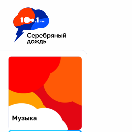
Москва 100.1 FM
Апатиты
Астрахань
Волгоград
Вологда
Екатеринбург
Иваново
Казань
Калининград
Калуга