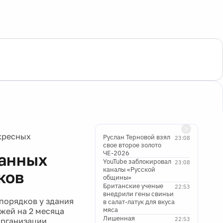
кресных
Руслан Терновой взял
23:08
свое второе золото
ЧЕ-2026
жанных
YouTube заблокировал
23:08
каналы «Русской
ков
общины»
Британские ученые
22:53
внедрили гены свиньи
порядков у здания
в салат-латук для вкуса
мяса
жей на 2 месяца
Лишенная
22:53
организации