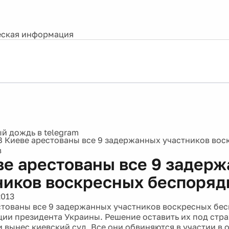
ская информация
В Киеве арестованы все 9 задержанных участников вос
в
ве арестованы все 9 задер
ников воскресных беспоряд
2013
стованы все 9 задержанных участников воскресных бес
ии президента Украины. Решение оставить их под стра
и вынес киевский суд. Все они обвиняются в участии в 