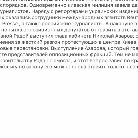
спорядков. Одновременно киевская милиция завела два
урналистов. Наряду с репортерами украинских издани
х оказались сотрудники международных агентств Reute
e-Presse , а также российские журналисты. А накануне в
 попытка оппозиционных депутатов отправить в отстав
вной Радой выступил глава кабинета Николай Азаров; 
нения за жесткий разгон протестующих в центре Киева
овые перестановки. Выступление Азарова, который гов
алте представителей оппозиционных фракций. Тем не ме
авительству Рада не смогла, и этот вопрос завис по к
скольку по закону его можно снова ставить только на 