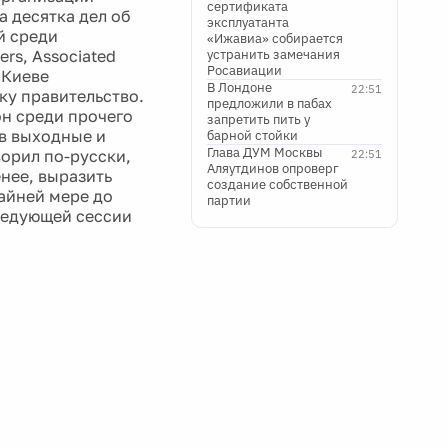
сертификата
 десятка дел об
эксплуатанта
й среди
«Ижавиа» собирается
rs, Associated
устранить замечания
Росавиации
 Киеве
В Лондоне
22:51
ку правительство.
предложили в пабах
он среди прочего
запретить пить у
 в выходные и
барной стойки
Глава ДУМ Москвы
орил по-русски,
22:51
Аляутдинов опроверг
нее, выразить
создание собственной
райней мере до
партии
следующей сессии