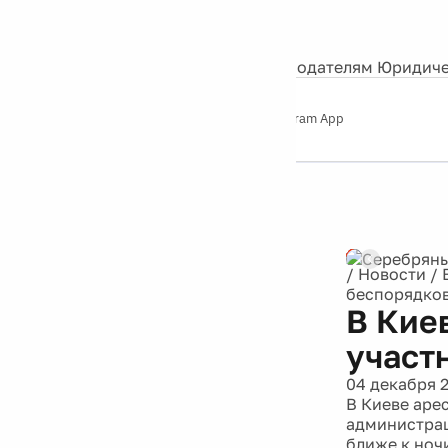
События
Контакты
О нас
Экскурсии
Silver Studio
Рекламодателям
Юридиче
Слушайте
App Store
Google Play
Telegram App
Серебряный
дождь
12+
Реклама
/
Новости
/
беспорядко
В Кие
участ
04 декабря 
В Киеве аре
администрац
ближе к ноч