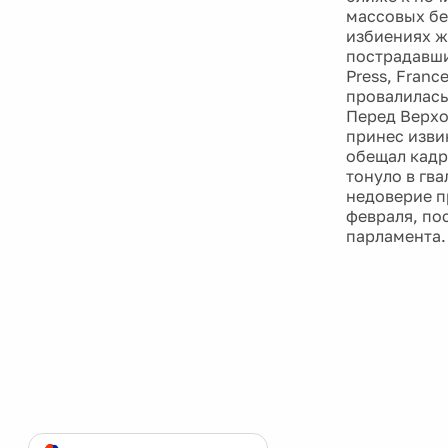
массовых бе
избиениях ж
пострадавши
Press, Franc
провалилась
Перед Верхо
принес изви
обещал кадр
тонуло в гв
недоверие пр
февраля, по
парламента.