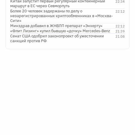
Китай запустит первый регулярный контейнерный
22:34
маршрут в ЕС через Севморпуть
Более 20 человек задержаны по делу о
22:12
незарегистрированных криптообменниках в «Москва-
Сити»
Минздрав добавил в ЖНВЛП препарат «Энхерту»
22:12
«Флит Лизинг» купил бывшую «дочку» Mercedes-Benz
21:39
Сенат США одобрил законопроект об ужесточении
21:08
санкций против РФ