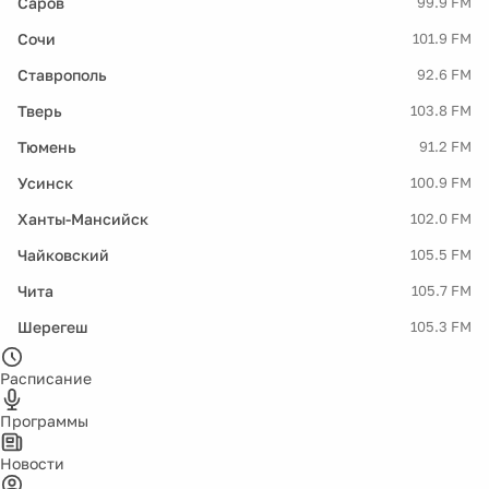
Саров
99.9 FM
Сочи
101.9 FM
Ставрополь
92.6 FM
Тверь
103.8 FM
Тюмень
91.2 FM
Усинск
100.9 FM
Ханты-Мансийск
102.0 FM
Чайковский
105.5 FM
Чита
105.7 FM
Шерегеш
105.3 FM
Расписание
Программы
Новости