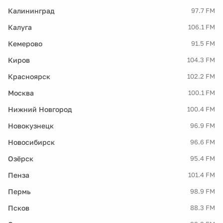
Калининград
97.7 FM
Калуга
106.1 FM
Кемерово
91.5 FM
Киров
104.3 FM
Красноярск
102.2 FM
Москва
100.1 FM
Нижний Новгород
100.4 FM
Новокузнецк
96.9 FM
Новосибирск
96.6 FM
Озёрск
95.4 FM
Пенза
101.4 FM
Пермь
98.9 FM
Псков
88.3 FM