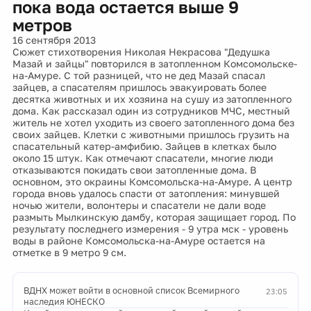
пока вода остается выше 9
метров
16 сентября 2013
Сюжет стихотворения Николая Некрасова "Дедушка
Мазай и зайцы" повторился в затопленном Комсомольске-
на-Амуре. С той разницей, что не дед Мазай спасал
зайцев, а спасателям пришлось эвакуировать более
десятка животных и их хозяина на сушу из затопленного
дома. Как рассказал один из сотрудников МЧС, местный
житель не хотел уходить из своего затопленного дома без
своих зайцев. Клетки с животными пришлось грузить на
спасательный катер-амфибию. Зайцев в клетках было
около 15 штук. Как отмечают спасатели, многие люди
отказываются покидать свои затопленные дома. В
основном, это окраины Комсомольска-на-Амуре. А центр
города вновь удалось спасти от затопления: минувшей
ночью жители, волонтеры и спасатели не дали воде
размыть Мылкинскую дамбу, которая защищает город. По
результату последнего измерения - 9 утра мск - уровень
воды в районе Комсомольска-на-Амуре остается на
отметке в 9 метро 9 см.
ВДНХ может войти в основной список Всемирного
23:05
наследия ЮНЕСКО