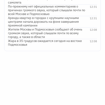
самолета
По-прежнему нет официальных комментариев о
12:31
причинах громкого звука, который слышали почти по
всей Москве и Подмосковью
Аренда квартир в городах с крупными научными
12:31
центрами начала дорожать на фоне завершения
приемной кампании
Жители Москвы и Подмосковья сообщают об очень
12:08
громком звуке, который слышали почти по всему
городу, а также в области
Жара в 35 градусов ожидается сегодня на востоке
12:08
Подмосковья