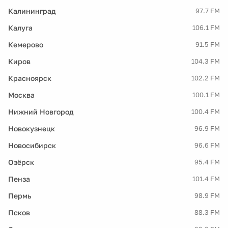
Калининград
97.7 FM
Калуга
106.1 FM
Кемерово
91.5 FM
Киров
104.3 FM
Красноярск
102.2 FM
Москва
100.1 FM
Нижний Новгород
100.4 FM
Новокузнецк
96.9 FM
Новосибирск
96.6 FM
Озёрск
95.4 FM
Пенза
101.4 FM
Пермь
98.9 FM
Псков
88.3 FM