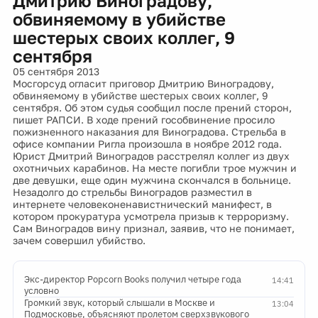
Дмитрию Виноградову,
обвиняемому в убийстве
шестерых своих коллег, 9
сентября
05 сентября 2013
Мосгорсуд огласит приговор Дмитрию Виноградову,
обвиняемому в убийстве шестерых своих коллег, 9
сентября. Об этом судья сообщил после прений сторон,
пишет РАПСИ. В ходе прений гособвинение просило
пожизненного наказания для Виноградова. Стрельба в
офисе компании Ригла произошла в ноябре 2012 года.
Юрист Дмитрий Виноградов расстрелял коллег из двух
охотничьих карабинов. На месте погибли трое мужчин и
две девушки, еще один мужчина скончался в больнице.
Незадолго до стрельбы Виноградов разместил в
интернете человеконенавистнический манифест, в
котором прокуратура усмотрела призыв к терроризму.
Сам Виноградов вину признал, заявив, что не понимает,
зачем совершил убийство.
Экс-директор Popcorn Books получил четыре года
14:41
условно
Громкий звук, который слышали в Москве и
13:04
Подмосковье, объясняют пролетом сверхзвукового