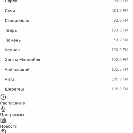
Саров
99.9 FM
Сочи
101.9 FM
Ставрополь
92.6 FM
Тверь
103.8 FM
Тюмень
91.2 FM
Усинск
100.9 FM
Ханты-Мансийск
102.0 FM
Чайковский
105.5 FM
Чита
105.7 FM
Шерегеш
105.3 FM
Расписание
Программы
Новости