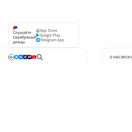
App Store
Слушайте
Google Play
Серебряный
Telegram App
дождь
О НАС
ЭКСК
12+
🍪
Мы используем cookie для улучшения работы сайта.