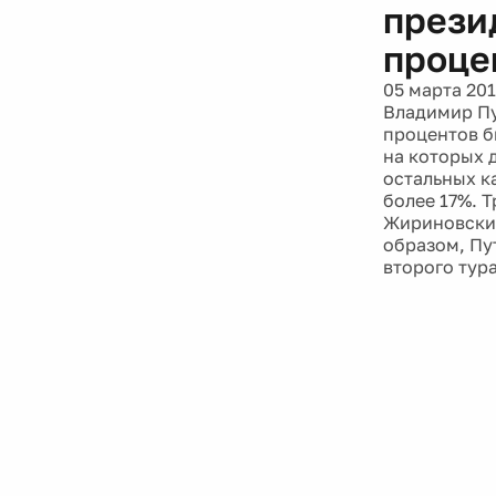
прези
проце
05 марта 20
Владимир Пу
процентов б
на которых д
остальных ка
более 17%. 
Жириновский
образом, Пу
второго тура