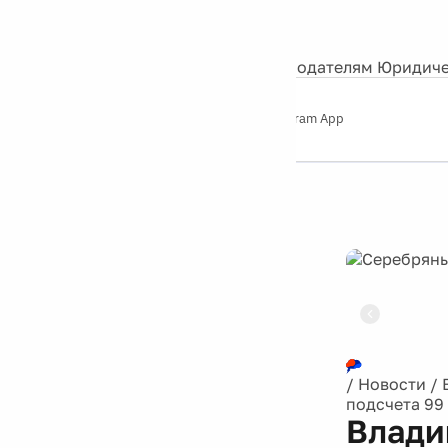
События
Контакты
О нас
Экскурсии
Silver Studio
Рекламодателям
Юридиче
Слушайте
App Store
Google Play
Telegram App
Серебряный
дождь
12+
Реклама
/
Новости
/
подсчета 99
Влади