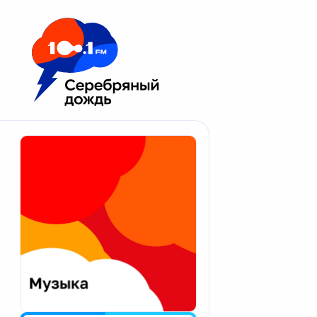
Москва 100.1 FM
Апатиты
Астрахань
Волгоград
Вологда
Екатеринбург
Иваново
Казань
Калининград
Калуга