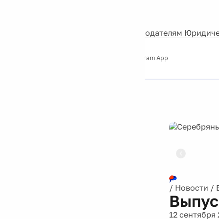
События
Контакты
О нас
Экскурсии
Silver Studio
Рекламодателям
Юридиче
Слушайте
App Store
Google Play
Telegram App
Серебряный
дождь
12+
Реклама
/
Новости
/
Выпус
12 сентября 