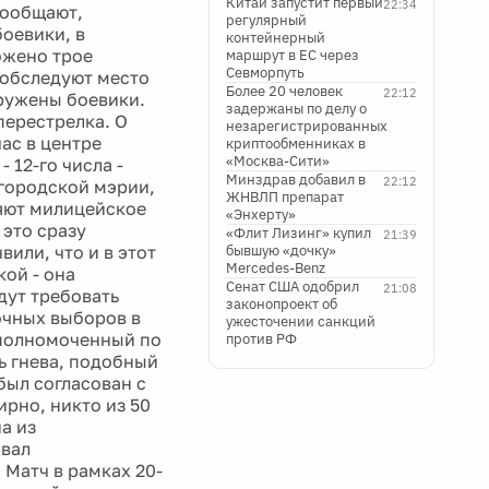
Китай запустит первый
22:34
сообщают,
регулярный
боевики, в
контейнерный
ожено трое
маршрут в ЕС через
Севморпуть
 обследуют место
Более 20 человек
22:12
аружены боевики.
задержаны по делу о
перестрелка. О
незарегистрированных
ас в центре
криптообменниках в
«Москва-Сити»
 12-го числа -
Минздрав добавил в
22:12
 городской мэрии,
ЖНВЛП препарат
ляют милицейское
«Энхерту»
 это сразу
«Флит Лизинг» купил
21:39
или, что и в этот
бывшую «дочку»
Mercedes-Benz
кой - она
Сенат США одобрил
21:08
дут требовать
законопроект об
очных выборов в
ужесточении санкций
уполномоченный по
против РФ
ь гнева, подобный
был согласован с
рно, никто из 50
а из
рвал
 Матч в рамках 20-