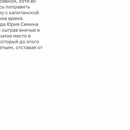
равной, хотя во
сь поправить
ру с капитанской
ное время.
анда Юрия Семина
и сыграв вничью в
сьмое место в
который до этого
етьим, отставая от