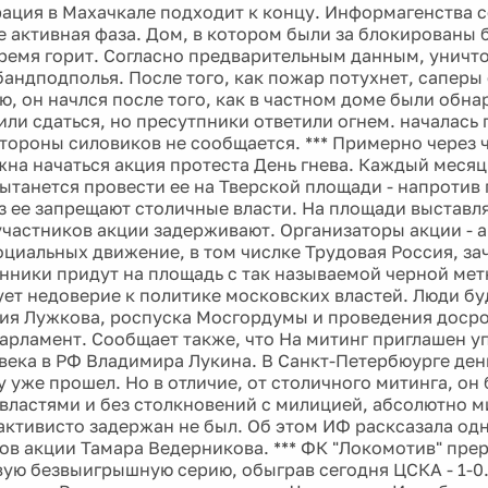
рация в Махачкале подходит к концу. Информагенства 
е активная фаза. Дом, в котором были за блокированы 
ремя горит. Согласно предварительным данным, уничт
бандподполья. После того, как пожар потухнет, саперы
ю, он начлся после того, как в частном доме были обн
ли сдаться, но пресутпники ответили огнем. началась 
стороны силовиков не сообщается. *** Примерно через ч
а начаться акция протеста День гнева. Каждый месяц -
ытанется провести ее на Тверской площади - напротив
з ее запрещают столичные власти. На площади выстав
участников акции задерживают. Организаторы акции - а
циальных движение, в том числке Трудовая Россия, зачв
онники придут на площадь с так называемой черной мет
ет недоверие к политике московских властей. Люди бу
ия Лужкова, роспуска Мосгордумы и проведения доср
арламент. Сообщает также, что На митинг приглашен 
века в РФ Владимира Лукина. В Санкт-Петербюурге ден
 уже прошел. Но в отличие, от столичного митинга, он 
властями и без столкновений с милицией, абсолютно ми
ктивисто задержан не был. Об этом ИФ расксазала одн
ов акции Тамара Ведерникова. *** ФК "Локомотив" пре
ую безвыигрышную серию, обыграв сегодня ЦСКА - 1-0.