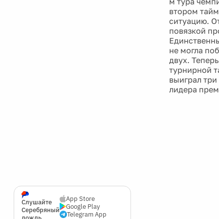
м тура чемп
втором тайм
ситуацию. О
повязкой пр
Единственны
не могла поб
двух. Теперь
турнирной т
выиграл три 
лидера премь
App Store
Слушайте
Google Play
Серебряный
Telegram App
дождь