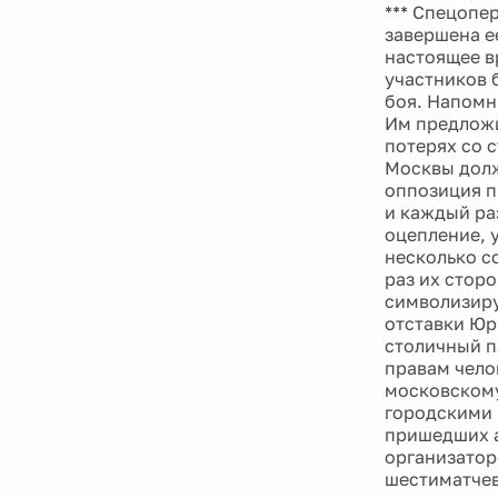
*** Спецопе
завершена е
настоящее в
участников 
боя. Напомн
Им предложи
потерях со 
Москвы должн
оппозиция п
и каждый ра
оцепление, 
несколько со
раз их стор
символизиру
отставки Юр
столичный п
правам чело
московскому
городскими 
пришедших а
организатор
шестиматчев