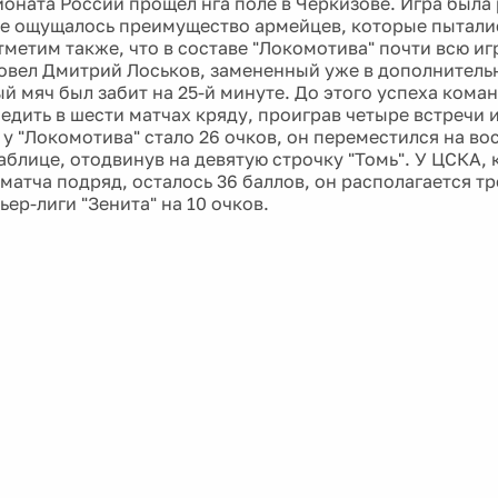
ионата России прощел нга поле в Черкизове. Игра была 
е ощущалось преимущество армейцев, которые пытали
тметим также, что в составе "Локомотива" почти всю иг
овел Дмитрий Лоськов, замененный уже в дополнитель
й мяч был забит на 25-й минуте. До этого успеха ком
едить в шести матчах кряду, проиграв четыре встречи 
 у "Локомотива" стало 26 очков, он переместился на во
аблице, отодвинув на девятую строчку "Томь". У ЦСКА, 
матча подряд, осталось 36 баллов, он располагается тр
ер-лиги "Зенита" на 10 очков.