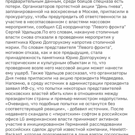
предварительным данным, среди бойцов спецназа есть
потери. Организаторов протестной акции "День гнева",
запланированной на воскресенье в Москве, пригласили в
прокуратуру, чтобы предупредить об ответственности за
участие в несогласованном с властями массовом
мероприятии, сообщил СД координатор "Левого фронта"
Сергей Удальцов.По его словам, накануне столичные
власти снова отказали в проведении меропрития у
памятника Юрию Долгорукому напротив столичной
мэрии. По словам представителя "Левого фронта",
мотивом отказа, как и все предыдущие, стала
принадлежность памятника Юрию Долгорукому к
историческим и культурным объектам и то, что
проведение возле него массовой акции может нанести
ему ущерб. Также Удальцов рассказал, что организаторы
Дня гнева пригласили на акцию президента Медведева.
Напомню, в среду источник в администрации президента
заявил ИФ-су, что попытки некоторых представителей
московских властей вбить клин в отношениях между
президентом страны и премьер-министром недопустимы.
«Очевидно, что подобные попытки не останутся без
соответствующей реакции», - добавил источник. После
недавнего скандала с «пиратским» софтом в российском
офисе LG американские власти принимают активное
участие в инициированном Германией расследовании
российских сделок другой известной компании, Hewlett-
Packard, которая подозревается в даче взяток госорганам.