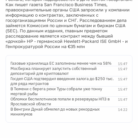
Как пишет газета San Francisco Business Times,
правоохранительные органы США запросили у компании
информацию о контрактах, заключенных с
госорганизациями России и СНГ. Расследованием дела
займется Комиссия по ценным бумагам и биржам США
(SEC). По данным издания, главным предметом
расследование является контракт между бывшей
«дочкой» HP - германской Hewlett-Packard ISE GmbH - и
Генпрокуратурой России на €35 млн
Газовые хранилища ЕС заполнены менее чем на 58%
15:47
Мосбиржа планирует запустить собственный
15:47
депозитарий для криптовалют
Госдеп США подтвердил введение залога до $250 тыс.
15:47
для ряда мигрантов
В Тюмени с берега реки Туры собрали уже тонну
15:47
мертвой рыбы
Обломки беспилотников попали в резервуары НПЗ в
15:47
Ярославской области
В Венгрии Дунай обмелел до новых рекордных
14:22
минимумов