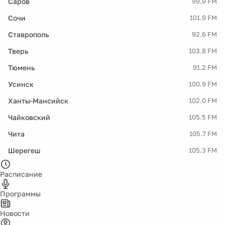
Саров
99.9 FM
Сочи
101.9 FM
Ставрополь
92.6 FM
Тверь
103.8 FM
Тюмень
91.2 FM
Усинск
100.9 FM
Ханты-Мансийск
102.0 FM
Чайковский
105.5 FM
Чита
105.7 FM
Шерегеш
105.3 FM
Расписание
Программы
Новости