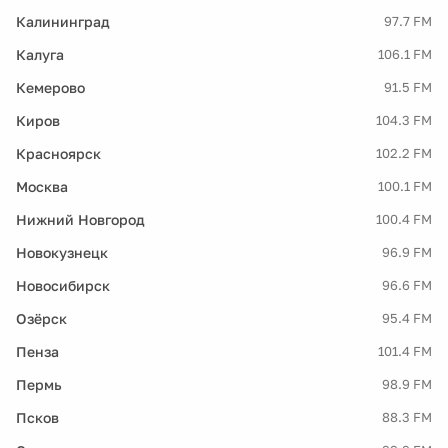
Калининград
97.7 FM
Калуга
106.1 FM
Кемерово
91.5 FM
Киров
104.3 FM
Красноярск
102.2 FM
Москва
100.1 FM
Нижний Новгород
100.4 FM
Новокузнецк
96.9 FM
Новосибирск
96.6 FM
Озёрск
95.4 FM
Пенза
101.4 FM
Пермь
98.9 FM
Псков
88.3 FM