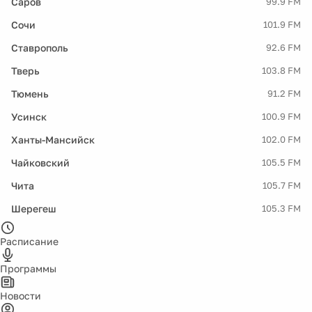
Саров
99.9 FM
Сочи
101.9 FM
Ставрополь
92.6 FM
Тверь
103.8 FM
Тюмень
91.2 FM
Усинск
100.9 FM
Ханты-Мансийск
102.0 FM
Чайковский
105.5 FM
Чита
105.7 FM
Шерегеш
105.3 FM
Расписание
Программы
Новости