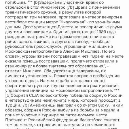
погибшим. *** [b]Задержаны участники драки со
стрельбой в столичном метро.[/b] Драка с применением
травматического оружия, в результате которой
пострадали три человека, произошла в четверг вечером в
вестибюле станции метро "Чкаловская" - по уточнённым
данным. Двое уроженцев Дагестана поссорились с двумя
другими пассажирами. Один из дагестанцев 1989 года
рождения выстрелами из травматического пистолета
ранил одного в живот, а другого в голову, - сообщил
руководитель пресс-службы управления милиции на
Московском метрополитене Алексей Мышляев. По его
словам, угрозы жизни пострадавшим нет. "Врачи на месте
оказали помощь пострадавшим, после чего отправили в
стационар для более тщательного обследования", -
отметил Мышляев. Оба дагестанца задержаны, их
личности установлены. Решается вопрос о возбуждении
уголовного дела. На месте работает следственно-
оперативная группа и группа немеленого реагирования
управления милиции на московском метрополитене. ***
[b]Сборная США по баскетболу победила сборную России
в четвертьфинала чемпионата мира, который проходит в
Турции.[/b] Американцы выиграли со счётом 89:79. Таким
образом, сборная России выбыла из борьбы за медали и
примет участие в турнире за пятое-восьмое места.
Президент Россиийской федерации баскетбола считает,
тем не менее, что россияне выступили на чемпионате