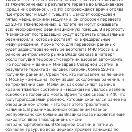
11 тяжелораненых в результате теракта во Владикавказе
(среди них ребёнок). [/b]Их сопровождают врачи отряда
"Центроспас" и ВЦМК "Защита". Самолёт оборудован
пятью медицинскими модулями, он способен перевезти
до 20-ти тяжелораненых. В полёте им могут оказывать
всю необходимую реанимационную помощь. В аэропорту
"Раменское" пострадавших будут встречать специальные
реанимобили, которые доставят их в федеральные
медучреждения. Кроме того, для перевозки раненых
будет задействовано четыре вертолёта МЧС России. В
районе центрального рынка Владикавказа в четверг
около полудня террорист-смертник взорвал автомобиль.
По последним данным Минздрава Северной Осетии, в
результате теракта 17 человек погибли, более 120-ти
получили ранения. Среди тех, кто направлен на лечение
в Москву - женщина, получившая осколочные ранения, и
её трёхлетний сын. Мальчик, как объясняют врачи, в
крайне тяжёлом состоянии - медикам не удалось извлечь
осколок из головного мозга. Врачи также сказали ИФ, что
полуторагодовалый ребёнок, который скончался ранее на
операционном столе, - это брат этого трёхлетнего
мальчика. В реанимационном отделении Главной
республиканской больницы Владикавказа находятся ещё
находятся двое тяжелораненых - они
нетранспортабельны. В Северной Осетии в пятницу
объявлен траур, во всех церквях пройдёт панихида по