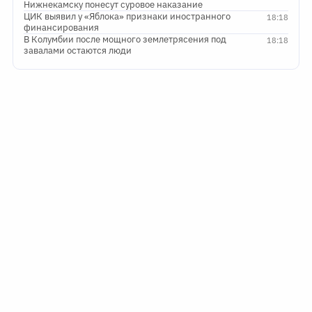
Нижнекамску понесут суровое наказание
ЦИК выявил у «Яблока» признаки иностранного
18:18
финансирования
В Колумбии после мощного землетрясения под
18:18
завалами остаются люди