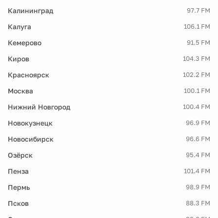
Калининград
97.7 FM
Калуга
106.1 FM
Кемерово
91.5 FM
Киров
104.3 FM
Красноярск
102.2 FM
Москва
100.1 FM
Нижний Новгород
100.4 FM
Новокузнецк
96.9 FM
Новосибирск
96.6 FM
Озёрск
95.4 FM
Пенза
101.4 FM
Пермь
98.9 FM
Псков
88.3 FM