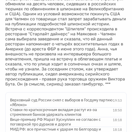
обменяли на десять человек, сидевших в российских
тюрьмах по обвинениям в шпионаже на Великобританию
и США). Одним из условий возможности покинуть США
для Чапмен со товарищи стал запрет зарабатывать деньги
на публикации подробностей шпионской истории.
Встреча с корреспондентом "Шпигеля" происходила в
ресторане "Старлайт дайнерс" на Маяковке - Чапмен
сама выбирала заведение и сказала, что ей данный
ресторан напоминает о четырёх восхитительных годах в
Америке (до ареста ФБР в июне этого года). Анна, чья
внешность не произвела на интервьюера большого
впечатления, пришла на встречу в облегающем платье и
сказала, что по улице ходит в солнечных очках и шляпе,
чтобы не узнали. За соседним столом, как утверждает
автор публикации, сидел американец сирийского
происхождения - правая рука торговца оружием Виктора
Бута. Он (в смысле, сириец) заказал гамбургер. ***
Верховный суд России снял с выборов в Госдуму партию
19:53
«Яблоко»
Ставки по краткосрочным вкладам растут из-за
18:50
стремления банков удержать клиентов
Вице-премьер РФ Марат Хуснуллин не согласен с
18:18
поговоркой про дураков и дороги
МИД РФ: все причастные к ударам по Белгороду и
18:18