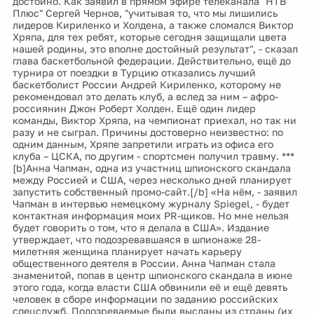
достойно. Как заявил в прямом эфире телеканала "НТВ
Плюс" Сергей Чернов, "учитывая то, что мы лишились
лидеров Кириленко и Холдена, а также сломался Виктор
Хряпа, для тех ребят, которые сегодня защищали цвета
нашей родины, это вполне достойный результат", - сказал
глава баскетбольной федерации. Действительно, ещё до
турнира от поездки в Турцию отказались лучший
баскетболист России Андрей Кириленко, которому не
рекомендовал это делать клуб, а вслед за ним – афро-
россиянин Джон Роберт Холден. Ещё один лидер
команды, Виктор Хряпа, на чемпионат приехал, но так ни
разу и не сыграл. Причины достоверно неизвестно: по
одним данным, Хряпе запретили играть из офиса его
клуба – ЦСКА, по другим - спортсмен получил травму. ***
[b]Анна Чапман, одна из участниц шпионского скандала
между Россией и США, через несколько дней планирует
запустить собственный промо-сайт.[/b] «На нём, - заявил
Чапман в интервью немецкому журналу Spiegel, - будет
контактная информация моих PR-щиков. Но мне нельзя
будет говорить о том, что я делала в США». Издание
утверждает, что подозревавшаяся в шпионаже 28-
милетняя женщина планирует начать карьеру
общественного деятеля в России. Анна Чапман стала
знаменитой, попав в центр шпионского скандала в июне
этого года, когда власти США обвинили её и ещё девять
человек в сборе информации по заданию российских
спецслужб. Подозреваемые были высланы из страны (их