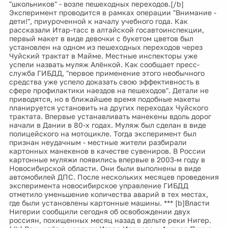
"школьников" - возле пешеходных переходов.[/b]
Эксперимент проводится в рамках операции "Внимание -
дети!", приуроченной к началу учебного года. Как
рассказали Итар-тасс в алтайской госавтоинспекции,
первый макет в виде девочки с букетом цветов был
установлен на одном из пешеходных переходов через
Чуйский трактат в Майме. Местные инспекторы уже
успели назвать муляж Алёнкой. Как сообщает пресс-
служба ГИБДД, "первое применение этого необычного
средства уже успело доказать свою эффективность в
сфере профилактики наездов на пешеходов". Детали не
приводятся, но в ближайшее время подобные макеты
планируется установить на других переходах Чуйского
трактата. Впервые устанавливать манекены вдоль дорог
начали в Дании в 80-х годах. Муляж был сделан в виде
полицейского на мотоцикле. Тогда эксперимент был
признан неудачным - местные жители разбирали
картонных манекенов в качестве сувениров. В России
картонные муляжи появились впервые в 2003-м году в
Новосибирской области. Они были выполнены в виде
автомобилей ДПС. После нескольких месяцев проведения
эксперимента новосибирское управление ГИБДД
отметило уменьшение количества аварий в тех местах,
где были установлены картонные машины. *** [b]Власти
Нигерии сообщили сегодня об освобождении двух
россиян, похищенных месяц назад в дельте реки Нигер.