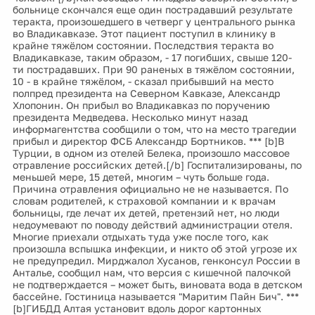
больнице скончался еще один пострадавший результате
теракта, произошедшего в четверг у центрального рынка
во Владикавказе. Этот пациент поступил в клинику в
крайне тяжёлом состоянии. Последствия теракта во
Владикавказе, таким образом, - 17 погибших, свыше 120-
ти пострадавших. При 90 раненых в тяжёлом состоянии,
10 - в крайне тяжёлом, - сказал прибывший на место
полпред президента на Северном Кавказе, Александр
Хлопонин. Он прибыл во Владикавказ по поручению
президента Медведева. Несколько минут назад
информагентства сообщили о том, что на место трагедии
прибыл и директор ФСБ Александр Бортников. *** [b]В
Турции, в одном из отелей Белека, произошло массовое
отравление российских детей.[/b] Госпитализированы, по
меньшей мере, 15 детей, многим – чуть больше года.
Причина отравления официально не не называется. По
словам родителей, к страховой компании и к врачам
больницы, где лечат их детей, претензий нет, но люди
недоумевают по поводу действий администрации отеля.
Многие приехали отдыхать туда уже после того, как
произошла вспышка инфекции, и никто об этой угрозе их
не предупредил. Мирджалол Хусанов, генконсул России в
Анталье, сообщил нам, что версия с кишечной палочкой
не подтверждается – может быть, виновата вода в детском
бассейне. Гостиница называется "Маритим Пайн Бич". ***
[b]ГИБДД Алтая установит вдоль дорог картонных