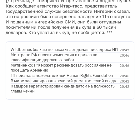
[/b] Речь идёт о моряках Игоре Иванове и Андрее Пукке.
Как сообщает агентство Итар-тасс, представитель
Государственной службы безопасности Нигерии сказал,
что на россиян было совершено нападение 11-го августа.
И по данным нигерийских СМИ, они были отпущены
похитителями после получения выкупа в 60 тысяч
долларов. Кто уплатил выкуп, не сообщается. ***
Wildberries больше не показывает домашние адреса ИП
20:47
Минтранс РФ вносит изменения в приказ по
20:46
классификации дорожных работ
Матвиенко: РФ может рекомендовать россиянам не
20:46
посещать Армению
ГП признала нежелательной Human Rights Foundation
20:46
В мире зафиксирован «великий романтический спад»
20:42
Кадыров зарегистрирован кандидатом на должность
20:42
главы Чечни