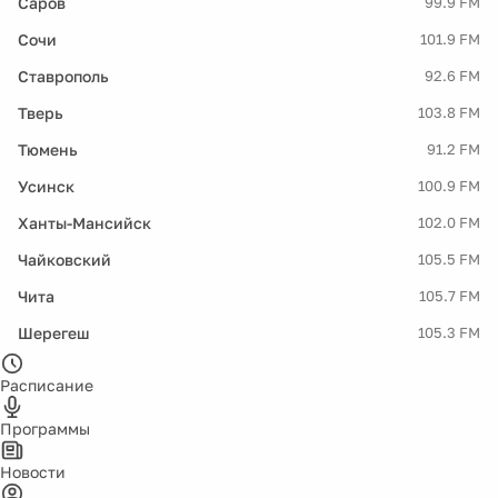
Саров
99.9 FM
Сочи
101.9 FM
Ставрополь
92.6 FM
Тверь
103.8 FM
Тюмень
91.2 FM
Усинск
100.9 FM
Ханты-Мансийск
102.0 FM
Чайковский
105.5 FM
Чита
105.7 FM
Шерегеш
105.3 FM
Расписание
Программы
Новости