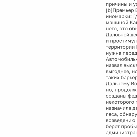
причины и у
[b]Премьер 
иномарки: [
машиной Кал
него, это об
Далоьнейшее
и простимул
территории 
нужна перед
Автомобильн
назвал выск
выгоднее, но
таких барьер
Дальнему Во
но, продолж
созданы фед
некоторого 
назначила д
леса, обнар
возведению 
берет пробы 
администрац