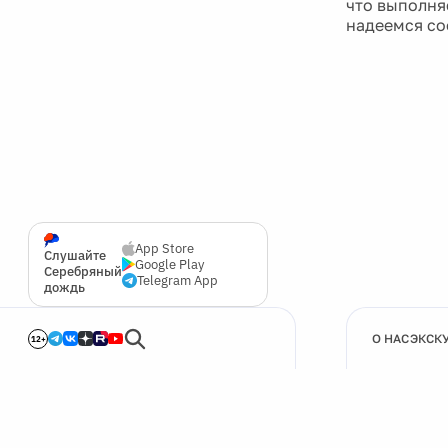
что выполня
надеемся со
App Store
Слушайте
Google Play
Серебряный
Telegram App
дождь
О НАС
ЭКСК
12+