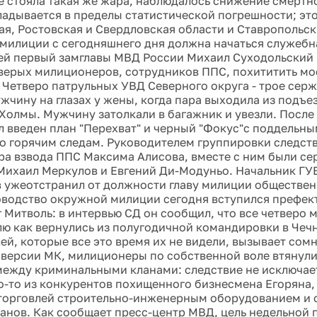
де стояла такая же жара, наблюдалось снижение смертн
ладывается в пределы статистической погрешности; это
я, Ростовская и Свердловская области и Ставропольски
милиции с сегодняшнего дня должна начаться служебна
ей первый замглавы МВД России Михаил Суходольский
верых милиционеров, сотрудников ППС, похититить мо
 Четверо патрульных УВД Северного округа - трое серж
ужчину на глазах у жены, когда пара выходила из подъе
Холмы. Мужчину затолкали в багажник и увезли. После
 введен план "Перехват" и черный "Фокус"с поддельн
о горячим следам. Руководителем группировки следств
а взвода ППС Максима Алисова, вместе с ним были с
Михаил Меркулов и Евгений Ди-Модуньо. Начальник Г
 ужеотстранил от должности главу милиции обществе
оводство окружной милиции сегодня вступился префек
 Митволь: в интервью СД он сообщил, что все четверо
лю как вернулись из полугодичной командировки в Чеч
й, которые все это время их не видели, вызывает сомн
 версии МК, милиционеры по собственной воле втянули
ежду криминальными кланами: следствие не исключае
то-то из конкурентов похищенного бизнесмена Егоряна
торговлей строительно-инженерным оборудованием и с
анов. Как сообщает пресс-центр МВД, цель недельной 