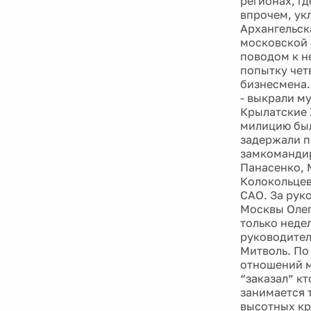
регионах, г
впрочем, ук
Архангельска
московской 
поводом к н
попытку чет
бизнесмена.
- выкрали м
Крылатские 
милицию был
задержали п
замкомандир
Панасенко, 
Колокольцев
САО. За рук
Москвы Олег
только неде
руководителе
Митволь. По
отношений м
“заказал” к
занимается 
высотных кр