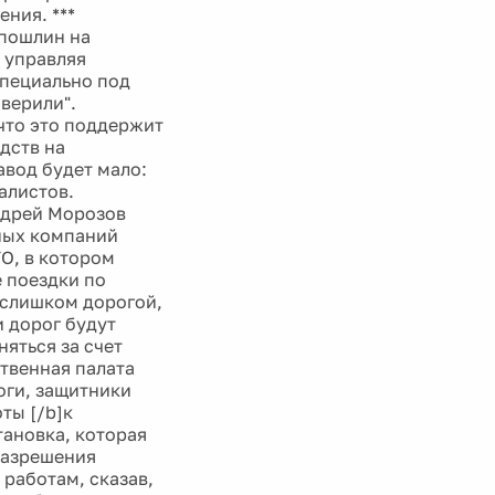
ния. ***
пошлин на
, управляя
специально под
аверили".
что это поддержит
дств на
авод будет мало:
алистов.
ндрей Морозов
ных компаний
ТО, в котором
е поездки по
 слишком дорогой,
и дорог будут
яться за счет
ственная палата
оги, защитники
ты [/b]к
тановка, которая
 разрешения
работам, сказав,