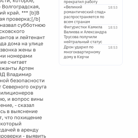
ости, которое,
прекратил работу
 Волгоградская,
«Великий
18:53
романтический спад»
й край. *** [b]В
распространяется по
я проверка;[/b]
всем странам
 назвал субботнюю
Фигуристки Камила
18:53
сковского
Валиева и Александра
антов и лейтенант
Трусова получили
нейтральный статус
зда дома на улице
Дрон ударил по
18:53
 звонка жены в
многоквартирному
ыми номерами
дому в Керчи
ие считает
ержанты Артем
УВД Владимир
нной безопасности
т Северного округа
 милиционеров
ню, и вопрос вины
ение, - сказал
сь в выяснение
т, что похищение
, который
дачей в аренду
проверки - выявить