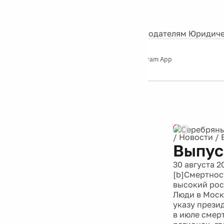
События
Контакты
О нас
Экскурсии
Silver Studio
Рекламодателям
Юридиче
Слушайте
App Store
Google Play
Telegram App
Серебряный
дождь
12+
Реклама
/
Новости
/
Выпус
30 августа 2
[b]Смертнос
высокий рос
Люди в Моск
указу прези
в июле смер