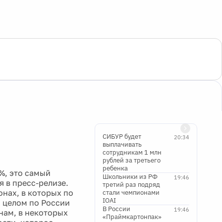
СИБУР будет
20:34
выплачивать
сотрудникам 1 млн
рублей за третьего
ребенка
%, это самый
Школьники из РФ
19:46
 в пресс-релизе.
третий раз подряд
онах, в которых по
стали чемпионами
IOAI
В целом по России
В России
19:46
нам, в некоторых
«Праймкартонпак»