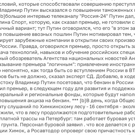
словий, которые способствовали совершению преступле
Владимир Путин высказался о повышении таможенных 
/b]большое интервью телеканалу "Россия-24" Путин дал
ина Спорт, которую, как сказал премьер, не готовили 
ычный вариант; тут Путин оговорился, что его "в этом з
 повышение ввозных пошлин Путин мотивировал тем, 
ирует зарубежные компании в открытии своих произво
России. Правда, оговорился премьер, просто открыть з
ача технологий, навыков и обучение российских специ
ый обозреватель Агентства национальных новостей А
азывание премьера "логичным": привлечение иностран
 непонятно, как тогда быть со вступлением России в В
ов быть не должно, сказал эксперт СД. Добавлю, в ход
стоку Владимир Путин посетовал, что бензин в России
ил премьер, в следующем году для развития и поддежк
еральный и региональные фонды, которые будут наполн
повышения акциза на бензин. *** [b]В день, когда Обще
ату слушаний по Химкинскому лесу - 16 сентября - экол
ужили, что в лесу продолжаются подготовительные рабо
платной трассы на Петербург: там работает буровая ус
грунта. Персонал буровой заявил . что все делается с
ии Химок, а Росавтодор опроверг свою причастность к 