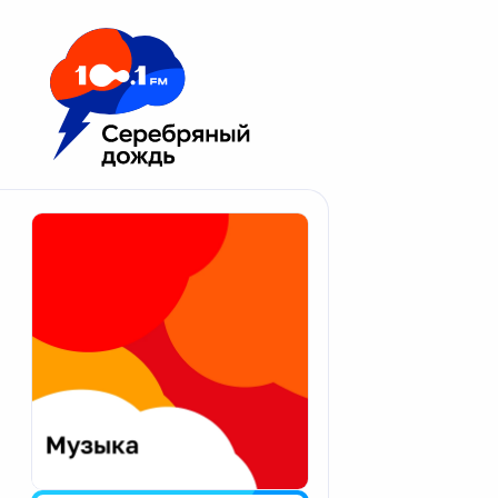
Москва 100.1 FM
Апатиты
Астрахань
Волгоград
Вологда
Екатеринбург
Иваново
Казань
Калининград
Калуга