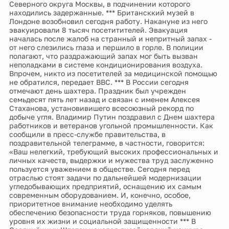
Северного округа Москвы, в подчинении которого
находились задержанные. *** Британсккий музей в
Лондоне возобновил сегодня работу. Накануне из него
эвакуировали 8 тысяч посетитителей. Эвакуация
началась после жалоб на странный и непритный запах -
от него слезились глаза и першило в горле. В полиции
полагают, что раздражающий запах мог быть вызван
неполадками в системе кондиционирования воздуха.
Впрочем, никто из посетителей за медицинской помощью
не обратился, передает BBC. *** В России сегодня
отмечают день шахтера. Праздник был учрежден
семьдесят пять лет назад и связан с именем Алексея
Стаханова, установивишего всесоюзный рекорд по
добыче угля. Владимир Путин поздравил с Днем шахтера
работников и ветеранов угольной промышленности. Как
сообщили в пресс-службе правительства, в
поздравительной телеграмме, в частности, говорится:
«Ваш нелегкий, требующий высоких профессиональных и
личных качеств, выдержки и мужества труд заслуженно
пользуется уважением в обществе. Сегодня перед
отраслью стоят задачи по дальнейшей модернизации
угледобывающих предприятий, оснащению их самым
современным оборудованием. И, конечно, особое,
приоритетное внимание необходимо уделять
обеспечению безопасности труда горняков, повышению
уровня их жизни и социальной защищенности *** В