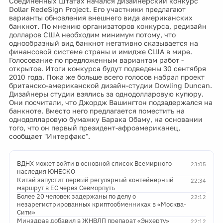
Соединённых Штатах начался дизайнерский конкурс
Dollar Rede$ign Project. Его участники предлагают
варианты обновления внешнего вида американских
банкнот. По мнению организаторов конкурса, редизайн
долларов США необходим минимум потому, что
однообразный вид банкнот негативно сказывается на
финансовой системе страны и имидже США в мире.
Голосование по предложенным вариантам работ -
открытое. Итоги конкурса будут подведены 30 сентября
2010 года. Пока же больше всего голосов набрал проект
британско-американской дизайн-студии Dowling Duncan.
Дизайнеры студии взялись за однодолларовую купюру.
Они посчитали, что Джордж Вашингтон подзадержался на
банкноте. Вместо него предлагается поместить на
однодолларовую бумажку Барака Обаму, на основании
того, что он первый президент-афроамериканец,
сообщает "Интерфакс".
ВДНХ может войти в основной список Всемирного
23:05
наследия ЮНЕСКО
Китай запустит первый регулярный контейнерный
22:34
маршрут в ЕС через Севморпуть
Более 20 человек задержаны по делу о
22:12
незарегистрированных криптообменниках в «Москва-
Сити»
Минздрав добавил в ЖНВЛП препарат «Энхерту»
22:12