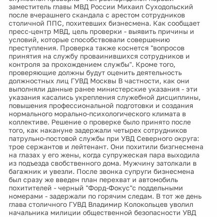
заместитель главы МВД России Михаил Суходольский
после вчерашнего скандала с арестом сотрудников
столичной ППС, похитевших бизнесмена. Как сообщает
пресс-центр МВД, цель проверки - выявить причины и
условий, которые способствовали совершению
преступления. Проверка также коснется "вопросов
принятия на службу проваинившихся сотрудников и
контроля за прохождением службы". Кроме того,
проверяющие должны будут оценить деятельность
должностных лиц ГУВД Москвы В частности, как они
выполняли данные ранее министерские указания - эти
указания касались укрепления служебной дисциплины,
повышения профессиональной подготовки и создания
нормального морально-психологического климата в
коллективе. Решение о проверке было принято после
того, как накануне задержали четырех сотрудников
патрульно-постовой службы при УВД Северного округа:
трое сержантов и лейтенант. Они похитили бизгнесмена
на глазах у его жены, когда супружеская пара выходила
из подъезда свобственного дома. Мужчину затолкали в
багажник и увезли. После звонка супруги бизнесмена
был сразу же введен план перехват и автомобиль
похитителей - черный "Форд-Фокус"с поддельными
номерами - задержали по горячим следам. В тот же день
глава столичного ГУВД Владимир Колокольцев уволил
начальника милиции общественной безопасности УВД