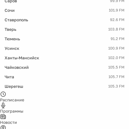
Саров
99.9 FM
Сочи
101.9 FM
Ставрополь
92.6 FM
Тверь
103.8 FM
Тюмень
91.2 FM
Усинск
100.9 FM
Ханты-Мансийск
102.0 FM
Чайковский
105.5 FM
Чита
105.7 FM
Шерегеш
105.3 FM
Расписание
Программы
Новости