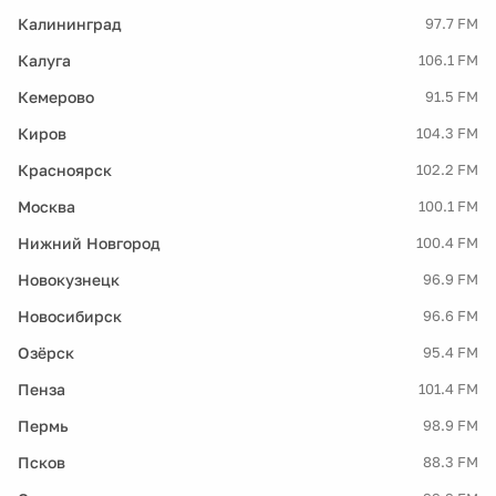
Калининград
97.7 FM
Калуга
106.1 FM
Кемерово
91.5 FM
Киров
104.3 FM
Красноярск
102.2 FM
Москва
100.1 FM
Нижний Новгород
100.4 FM
Новокузнецк
96.9 FM
Новосибирск
96.6 FM
Озёрск
95.4 FM
Пенза
101.4 FM
Пермь
98.9 FM
Псков
88.3 FM