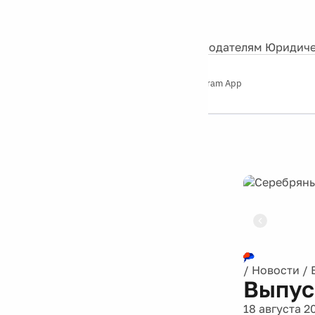
События
Контакты
О нас
Экскурсии
Silver Studio
Рекламодателям
Юридиче
Слушайте
App Store
Google Play
Telegram App
Серебряный
дождь
12+
Реклама
/
Новости
/
Выпус
18 августа 2