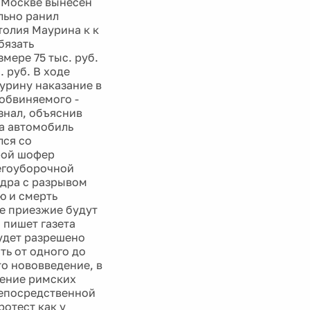
В Москве вынесен
льно ранил
олия Маурина к к
бязать
мере 75 тыс. руб.
 руб. В ходе
урину наказание в
 обвиняемого -
знал, объяснив
а автомобиль
лся со
рой шофер
егоуборочной
едра с разрывом
ю и смерть
се приезжие будут
 пишет газета
будет разрешено
ть от одного до
то нововведение, в
шение римских
непосредственной
отест как у