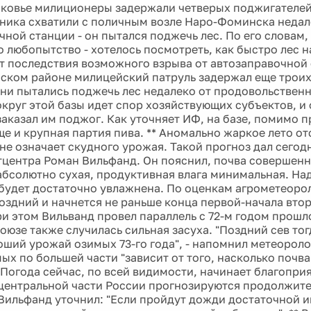
сковье милиционеры задержали четверых поджигателей
ика схватили с поличным возле Наро-Фоминска недал
ной станции - он пытался поджечь лес. По его словам,
 любопытство - хотелось посмотреть, как быстро лес н
т последствия возможного взрыва от автозаправочной 
ком районе милицейский патруль задержал еще троих
они пытались поджечь лес недалеко от продовольственн
округ этой базы идет спор хозяйствующих субъектов, и 
заказал им поджог. Как уточняет ИФ, на базе, помимо п
ще и крупная партия пива. ** Аномально жаркое лето от
не означает скудного урожая. Такой прогноз дал сегодн
центра Роман Вильфанд. Он пояснил, почва совершенн
а абсолютно сухая, продуктивная влага минимальная. На
 будет достаточно увлажнена. По оценкам агрометеорол
поздний и начнется не раньше конца первой-начала вто
и этом Вильванд провел параллель с 72-м годом прошло
оюзе также случилась сильная засуха. "Поздний сев то
оший урожай озимых 73-го года", - напомнил метеороло
ых по большей части "зависит от того, насколько почв
 Погода сейчас, по всей видимости, начинает благопри
 центральной части России прогнозируются продолжит
Вильфанд уточнил: "Если пройдут дожди достаточной и