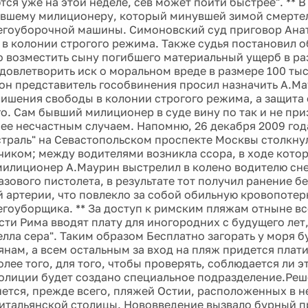
тся уже на этой неделе, сев может пойти быстрее". ** 
вшему милиционеру, который минувшей зимой смерте
егоуборочной машины. Симоновский суд приговор Анат
 в колонии строгого режима. Также судья постановил о
 возместить сыну погибшего материальный ущерб в раз
довлетворить иск о моральном вреде в размере 100 тыс.
он представитель гособвинения просил назначить А.Ма
 лишения свободы в колонии строгого режима, а защита
го. Сам бывший милиционер в суде вину по так и не при
е несчастным случаем. Напомню, 26 декабря 2009 год
траль" на Севастопольском проспекте Москвы столкну
чиком; между водителями возникла ссора, в ходе кото
милиционер А.Маурин выстрелил в колено водителю сн
азового пистолета, в результате тот получил ранение б
 артерии, что повлекло за собой обильную кровопотер
егоуборщика. ** За доступ к римским пляжам отныне в
сти Рима вводят плату для иногородних с будущего лет,
елла сера". Таким образом Бесплатно загорать у моря 
янам, а всем остальным за вход на пляж придется плати
олее того, для того, чтобы проверять, соблюдается ли э
олиции будет создано специальное подразделение.Ре
нется, прежде всего, пляжей Остии, расположенных в 
 итальянской столицы. Нововведение вызвало бурный пр