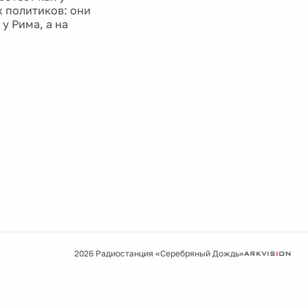
х политиков: они
у Рима, а на
2026 Радиостанция «Серебряный Дождь»