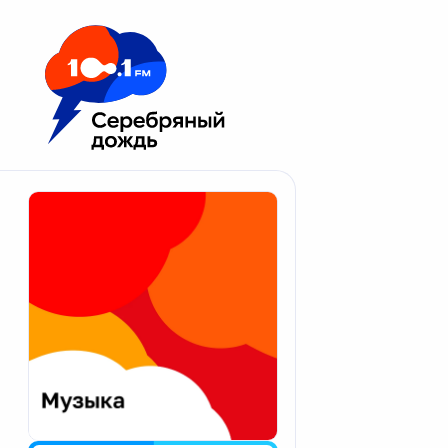
Москва 100.1 FM
Апатиты
Астрахань
Волгоград
Вологда
Екатеринбург
Иваново
Казань
Калининград
Калуга