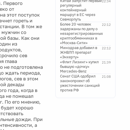
Китай запустит первый
22:34
. Первого
регулярный
еко от
контейнерный
 на этот поступок
маршрут в ЕС через
Севморпуть
ачнет гореть и
Более 20 человек
22:12
станции. В том же
задержаны по делу о
 мужчин со
незарегистрированных
ой базы. Как они
криптообменниках в
«Москва-Сити»
один из
Минздрав добавил в
22:12
родуктов,
ЖНВЛП препарат
срочило сев
«Энхерту»
я глава
«Флит Лизинг» купил
21:39
о не подготовлена
бывшую «дочку»
Mercedes-Benz
до ждать периода,
Сенат США одобрил
21:08
огов, сев в этом
законопроект об
рой декады
ужесточении санкций
го года, когда в
против РФ
гда не помешал
г. По его мнению,
а будет хорошо
ятствовать
ельные дожди. При
нтенсивности, а