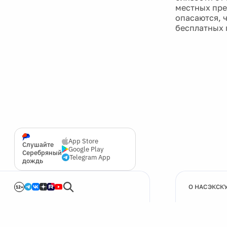
местных пре
опасаются, 
бесплатных 
App Store
Слушайте
Google Play
Серебряный
Telegram App
дождь
О НАС
ЭКСК
12+