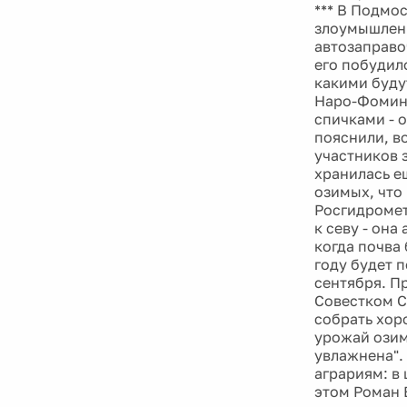
*** В Подмо
злоумышленн
автозаправоч
его побудило
какими буду
Наро-Фоминс
спичками - 
пояснили, в
участников 
хранилась е
озимых, что 
Росгидромет
к севу - он
когда почва
году будет 
сентября. Пр
Совестком С
собрать хор
урожай озим
увлажнена".
аграриям: в
этом Роман 