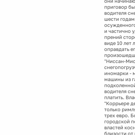
они начинаю
приговор бы
водителя сн
шести годам
осужденного
и частично у
прений стор
виде 10 лет
оправдать е
произошедше
"Ниссан-Мис
снегопогруз
иномарки - 
машины из г
подколенной
водителя сн
платить. Вла
"Коррьере д
только римл
трех евро. Б
городской п
властей кос
близости от