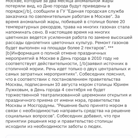
Москве, которые за два месяца аномальной жары
потеряли вид, ко Дню города будут приведены в
порядок[/b], сообщили в ГУ "Единая городская служба
заказчика по озеленительным работам в Москве". За
время аномальной жары, побившей в столице более 20
температурных рекордов, трава на многих газонах стала
напоминать сено. В настоящее время на многих
цветниках ведется усиленная работа по замене высохшей
рассады однолетних цветочных культур. Ремонт газонов
будет выполнен на площади более 2 гектаров". ***
[b]Информация о полной отмене праздничных
мероприятий в Москве в День города в 2010 году не
соответствует действительности, [/b]заявил источник в
столичной мэрии. Речь идет только о двух центральных и
самых затратных мероприятиях". Собеседник пояснил,
что в соответствии с постановлением правительства
Москвы, подписанным 10 августа мэром столицы Юрием
Лужковым, в День города 4 сентября не будет
торжественной театрализованной церемонии открытия и
праздничного приема от имени мэра, правительства
Москвы и Мосгордумы. "Решение было принято мэром в
связи с необходимостью направить средства на решение
социальных вопросов". Собеседник добавил, что при
принятии решения мэр и правительство столицы
исходили из необходимости заботы о людях.