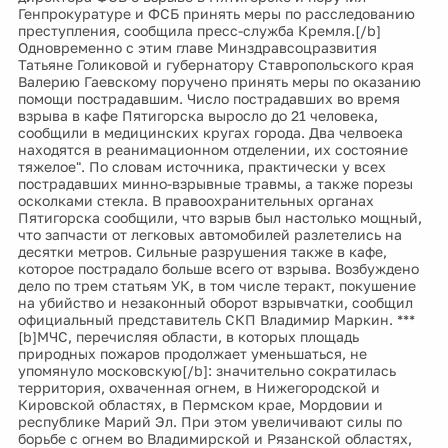
Генпрокуратуре и ФСБ принять меры по расследованию
преступления, сообщила пресс-служба Кремля.[/b]
Одновременно с этим главе Минздравсоцразвития
Татьяне Голиковой и губернатору Ставропольского края
Валерию Гаевскому поручено принять меры по оказанию
помощи пострадавшим. Число пострадавших во время
взрыва в кафе Пятигорска выросло до 21 человека,
сообщили в медицинских кругах города. Два челвоека
находятся в реанимационном отделении, их состояние
тяжелое". По словам источника, практически у всех
пострадавших минно-взрывные травмы, а также порезы
осколками стекла. В правоохранительных органах
Пятигорска сообщили, что взрыв был настолько мощный,
что запчасти от легковых автомобилей разлетелись на
десятки метров. Сильные разрушения также в кафе,
которое пострадало больше всего от взрыва. Возбуждено
дело по трем статьям УК, в том числе теракт, покушение
на убийство и незаконный оборот взрывчатки, сообщил
официальный представитель СКП Владимир Маркин. ***
[b]МЧС, перечисляя области, в которых площадь
природных пожаров продолжает уменьшаться, не
упомянуло московскую[/b]: значительно сократилась
территория, охваченная огнем, в Нижегородской и
Кировской областях, в Пермском крае, Мордовии и
республике Марий Эл. При этом увеличивают силы по
борьбе с огнем во Владимирской и Рязанской областях,