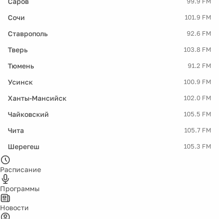
Саров
99.9 FM
Сочи
101.9 FM
Ставрополь
92.6 FM
Тверь
103.8 FM
Тюмень
91.2 FM
Усинск
100.9 FM
Ханты-Мансийск
102.0 FM
Чайковский
105.5 FM
Чита
105.7 FM
Шерегеш
105.3 FM
Расписание
Программы
Новости