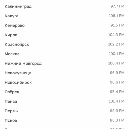
Калининград
97.7 FM
Калуга
106.1 FM
Кемерово
91.5 FM
Киров
104.3 FM
Красноярск
102.2 FM
Москва
100.1 FM
Нижний Новгород
100.4 FM
Новокузнецк
96.9 FM
Новосибирск
96.6 FM
Озёрск
95.4 FM
Пенза
101.4 FM
Пермь
98.9 FM
Псков
88.3 FM