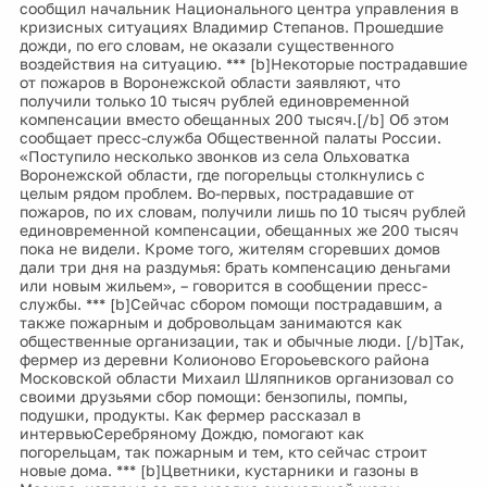
сообщил начальник Национального центра управления в
кризисных ситуациях Владимир Степанов. Прошедшие
дожди, по его словам, не оказали существенного
воздействия на ситуацию. *** [b]Некоторые пострадавшие
от пожаров в Воронежской области заявляют, что
получили только 10 тысяч рублей единовременной
компенсации вместо обещанных 200 тысяч.[/b] Об этом
сообщает пресс-служба Общественной палаты России.
«Поступило несколько звонков из села Ольховатка
Воронежской области, где погорельцы столкнулись с
целым рядом проблем. Во-первых, пострадавшие от
пожаров, по их словам, получили лишь по 10 тысяч рублей
единовременной компенсации, обещанных же 200 тысяч
пока не видели. Кроме того, жителям сгоревших домов
дали три дня на раздумья: брать компенсацию деньгами
или новым жильем», – говорится в сообщении пресс-
службы. *** [b]Сейчас сбором помощи пострадавшим, а
также пожарным и добровольцам занимаются как
общественные организации, так и обычные люди. [/b]Так,
фермер из деревни Колионово Егороьевского района
Московской области Михаил Шляпников организовал со
своими друзьями сбор помощи: бензопилы, помпы,
подушки, продукты. Как фермер рассказал в
интервьюСеребряному Дождю, помогают как
погорельцам, так пожарным и тем, кто сейчас строит
новые дома. *** [b]Цветники, кустарники и газоны в